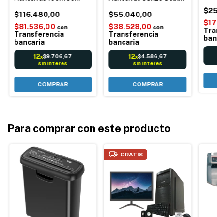
Com
Personalizadas Código
Banda Personalizadas
Ethe
$25
Barra Logo Imagen
$116.480,00
Código Barra Logo
$55.040,00
Com
Imagen
$17
$81.536,00
$38.528,00
con
con
Tra
Transferencia
Transferencia
ban
bancaria
bancaria
12
12
$9.706,67
$4.586,67
x
x
sin interés
sin interés
Para comprar con este producto
GRATIS