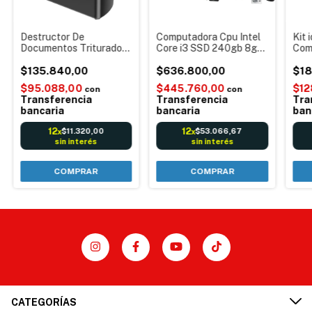
Destructor De
Computadora Cpu Intel
Kit 
Documentos Trituradora
Core i3 SSD 240gb 8gb
Com
Dasa 2200Cc Uso
Ram + Monitor 19" +
de b
Particular Peq. Oficina
$135.840,00
Mouse y teclado -
$636.800,00
dete
$18
Windows 10 - Ideal
fuer
$95.088,00
$445.760,00
$12
con
con
Oficinas comercios
Transferencia
Transferencia
Tra
Punto de venta
bancaria
bancaria
ban
12
12
$11.320,00
$53.066,67
x
x
sin interés
sin interés
CATEGORÍAS