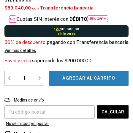
Transferencia bancaria
$89.040,00
con
Cuotas SIN interés con
DÉBITO
12
$10.600,00
x
sin interés
30% de descuento
pagando con Transferencia bancaria
Ver más detalles
Envío gratis
superando los
$200.000,00
CAMBIAR CP
Entregas para el CP:
Medios de envío
CALCULAR
No sé mi código postal