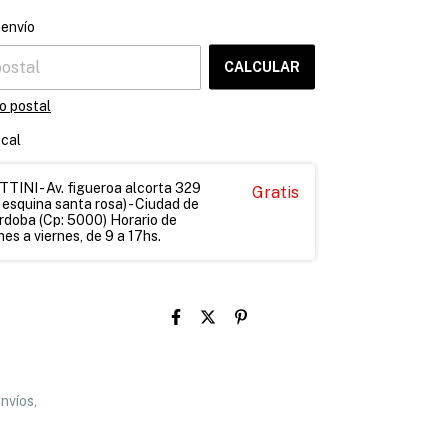
CAMBIAR CP
el CP:
 envío
CALCULAR
o postal
ocal
INI - Av. figueroa alcorta 329
Gratis
 esquina santa rosa) - Ciudad de
rdoba (Cp: 5000) Horario de
es a viernes, de 9 a 17hs.
nvíos,