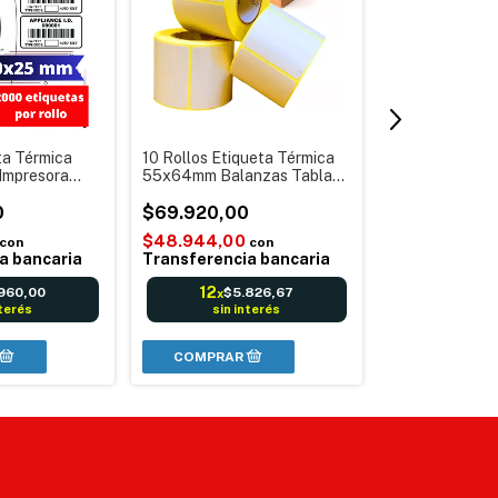
ta Térmica
10 Rollos Etiqueta Térmica
10 Unid Etiquet
mpresora
55x64mm Balanzas Tabla
80X40mm x 110
Nutricional Sticker
Autoadhesiva p
0
Autoadhesiva
$69.920,00
Impresora Rot
$101.280,0
$48.944,00
Transferencia 
con
con
$70.896,00
a bancaria
Transferencia bancaria
Transferenci
12
960,00
$5.826,67
x
12
$8.
x
nterés
sin interés
sin in