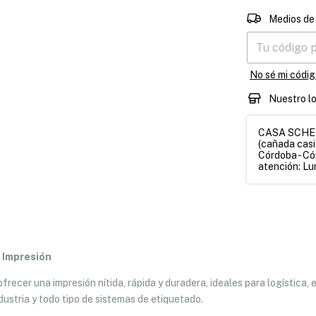
Entregas para 
Medios de
No sé mi códig
Nuestro l
CASA SCHETT
(cañada casi
Córdoba - Có
atención: Lun
e Impresión
ecer una impresión nítida, rápida y duradera, ideales para logística, e
ustria y todo tipo de sistemas de etiquetado.