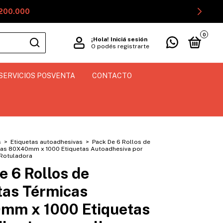
$200.000
0
¡Hola!
Iniciá sesión
O podés registrarte
SERVICIOS POSVENTA
CONTACTO
s
>
Etiquetas autoadhesivas
>
Pack De 6 Rollos de
cas 80X40mm x 1000 Etiquetas Autoadhesiva por
 Rotuladora
e 6 Rollos de
tas Térmicas
mm x 1000 Etiquetas