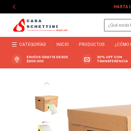
HASTA 1
CATEGORÍAS
INICIO
PRODUCTOS
¿CÓMO
ENVÍOS GRATIS DESDE
30% OFF CON
$200.000
TRANSFERENCIA