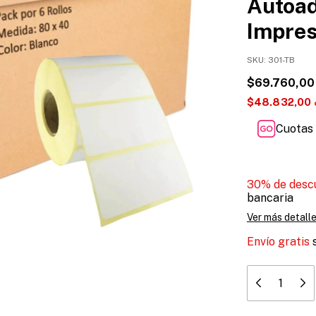
Autoad
Impres
SKU:
301-TB
$69.760,00
$48.832,00
Cuotas 
30% de desc
bancaria
Ver más detall
Envío gratis