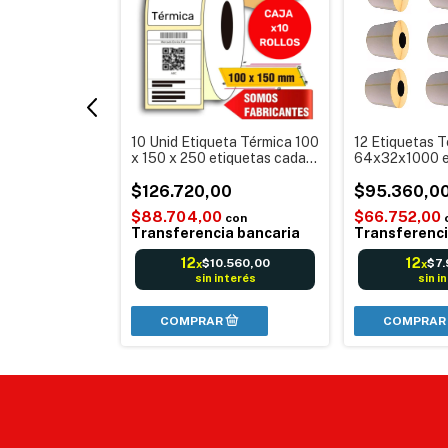
tiqueta
10 Unid Etiqueta Térmica 100
12 Etiquetas 
iquetas cada
x 150 x 250 etiquetas cada
64x32x1000 e
 Balanzas
rollo Autoadhesiva Envios
rollo para Imp
dhesiva
0
Mercadolibre MercadoEnvíos
$126.720,00
etiquetas
$95.360,0
$88.704,00
$66.752,00
con
con
a bancaria
Transferencia bancaria
Transferenci
12
12
.826,67
$10.560,00
$7
x
x
nterés
sin interés
sin i