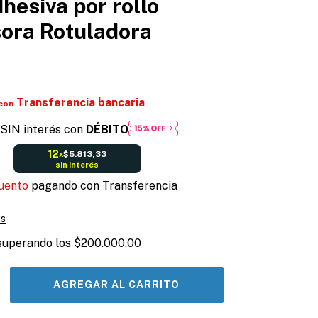
hesiva por rollo
ora Rotuladora
Transferencia bancaria
con
SIN interés con
DÉBITO
12
$5.813,33
x
sin interés
uento
pagando con Transferencia
es
superando los
$200.000,00