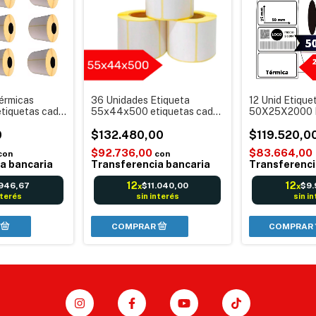
Térmicas
36 Unidades Etiqueta
12 Unid Etique
tiquetas cada
55x44x500 etiquetas cada
50X25X2000 I
resoras de
rollo Térmica Balanzas
etiquetas
0
Sticker
$132.480,00
$119.520,0
$92.736,00
$83.664,00
con
con
a bancaria
Transferencia bancaria
Transferenci
12
12
.946,67
$11.040,00
$9.
x
x
nterés
sin interés
sin i