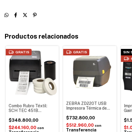
Productos relacionados
GRATIS
GRATIS
SIN
ZEBRA ZD220T USB
Combo Rubro Téxtil:
Impr
Impresora Térmica de
SCH TEC 451B
Gai
Etiquetas autoadhesivas
Impresora Poliamidas + 5
Térm
Código De Barras
$732.800,00
Rollos Textil
$348.800,00
Semi
$1.
Indumentaria Logo Ropa
Meli
$512.960,00
con
$244.160,00
$1.
con
Marca
Transferencia