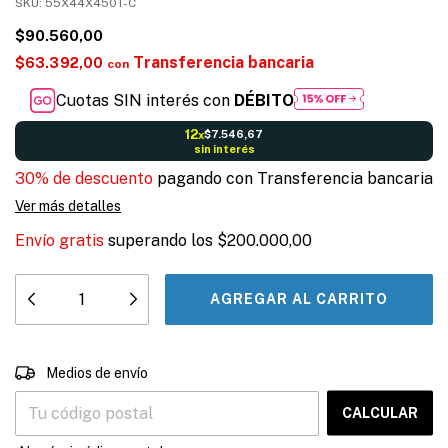
SKU:
55X44X450T-C
$90.560,00
Transferencia bancaria
$63.392,00
con
Cuotas SIN interés con
DÉBITO
12
$7.546,67
x
sin interés
30% de descuento
pagando con Transferencia bancaria
Ver más detalles
Envío gratis
superando los
$200.000,00
CAMBIAR CP
Entregas para el CP:
Medios de envío
CALCULAR