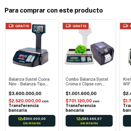
Para comprar con este producto
GRATIS
GRATIS
Balanza Systel Cuora
Combo Balanza Systel
Kre
Neo - Balanza Tipo
Croma ó Clipse con
WIFI
punto de venta -
impresor Etiquetas
Etiq
impresora de tickets y
$3.600.000,00
Autoadhesivas simil
$1.001.600,00
Bala
$2.
etiquetas autoadhesivas
Systel Quo Novo SCH
elec
$2.520.000,00
$701.120,00
$1.
con
con
- Pantalla táctil
TEC 370B
barr
Transferencia
Transferencia
Tra
Publicidades
bancaria
bancaria
ban
12
12
$300.000,00
$83.466,67
x
x
sin interés
sin interés