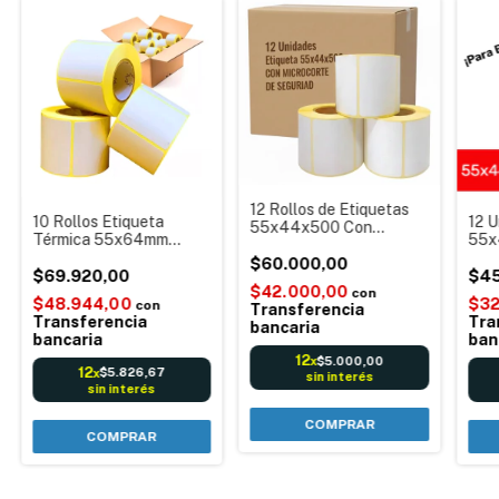
12 Rollos de Etiquetas
10 Rollos Etiqueta
12 U
55x44x500 Con
Térmica 55x64mm
55x
Microcorte De
Balanzas Tabla
cada
Seguridad, Anti
$60.000,00
Nutricional Sticker
$69.920,00
Bala
$45
Despegue Para Balanza
$42.000,00
Autoadhesiva
Aut
con
$48.944,00
$32
con
Transferencia
Transferencia
Tra
bancaria
bancaria
ban
12
$5.000,00
x
12
$5.826,67
x
sin interés
sin interés