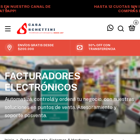
HASTA 12 CUOTAS SIN INTERÉS + ENVÍO GRATÍS EN
COMPRAS DESDE $200.000
0
ENVÍOS GRATIS DESDE
30% OFF CON
$200.000
TRANSFERENCIA
FACTURADORES
ELECTRÓNICOS
Automatizá, controlá y ordená tu negocio, con nuestras
soluciones en puntos de venta. Asesoramiento y
soporte posventa.
Inicio
>
Punto de venta: Sistemas & Hardware
>