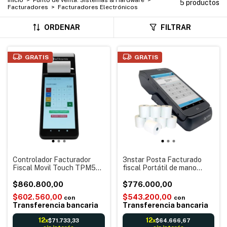
5 productos
Facturadores
>
Facturadores Electrónicos
ORDENAR
FILTRAR
GRATIS
GRATIS
Controlador Facturador
3nstar Posta Facturado
Fiscal Movil Touch TPM55-
fiscal Portátil de mano
II: Tickets, Facturas,
P.O.S.=TA Nueva
Control de stock, Reportes
$860.800,00
generación Facturas
$776.000,00
& Acceso Nube
Tickets X Homologado
$602.560,00
$543.200,00
con
con
Batería Pedidos Cobros QR
Transferencia bancaria
Transferencia bancaria
Mercadopago
12
12
$71.733,33
$64.666,67
x
x