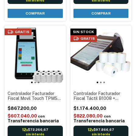
sin interés
sin interés
GRATIS
SIN STOCK
GRATIS
Controlador Facturador
Controlador Facturador
Fiscal Movil Touch TPM55-
Fiscal Táctil B1008 +
II + Rollos: Tickets,
Rollos: Tickets, Facturas,
Facturas, Control de stock,
$867.200,00
Control de stock, Reportes
$1.174.400,00
Reportes & Acceso Nube
& Acceso Nube - Pantalla
$607.040,00
$822.080,00
con
con
8" - 80mm - (copia)
Transferencia bancaria
Transferencia bancaria
12
12
$72.266,67
$97.866,67
x
x
sin interés
sin interés