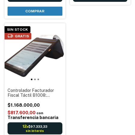
SIN STOCK
GRATIS
Controlador Facturador
Fiscal Táctil B1008:
Tickets, Facturas, Control
de stock, Reportes &
$1.168.000,00
Acceso Nube - Pantalla 8"
$817.600,00
con
- 80mm
Transferencia bancaria
12
$97.333,33
x
sin interés