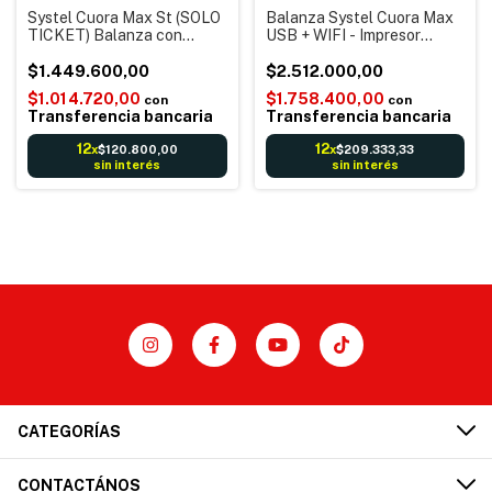
Systel Cuora Max St (SOLO
Balanza Systel Cuora Max
TICKET) Balanza con
USB + WIFI - Impresor
Impresor de Ticket Código
Ticket + Etiqueta
barras Conexión a Pc + 10
$1.449.600,00
Autoadhesiva Código
$2.512.000,00
Rollos
barras Reportes Digital
$1.014.720,00
$1.758.400,00
con
con
Electrónica
Transferencia bancaria
Transferencia bancaria
12
12
$120.800,00
$209.333,33
x
x
sin interés
sin interés
CATEGORÍAS
CONTACTÁNOS