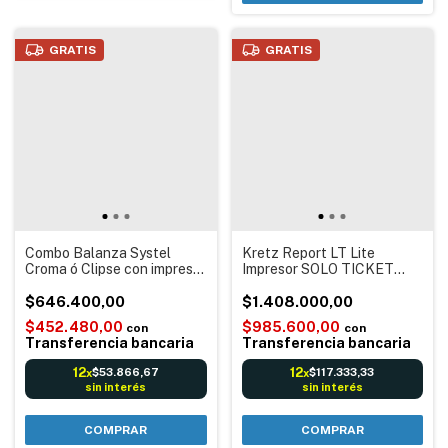
GRATIS
GRATIS
Combo Balanza Systel
Kretz Report LT Lite
Croma ó Clipse con impresor
Impresor SOLO TICKET
Ticket térmico 58mm SCH-
Balanza Digital electrónica
TEC 002 + 50 Rollos
$646.400,00
Código barras Reportes con
$1.408.000,00
térmicos 57x30m
Mástil
$452.480,00
$985.600,00
con
con
Transferencia bancaria
Transferencia bancaria
12
12
$53.866,67
$117.333,33
x
x
sin interés
sin interés
COMPRAR