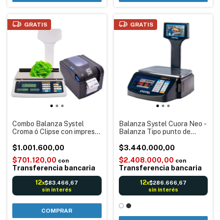
GRATIS
GRATIS
Combo Balanza Systel
Balanza Systel Cuora Neo -
Croma ó Clipse con impresor
Balanza Tipo punto de
Etiquetas Autoadhesivas
venta - impresora de tickets
simil Systel Quo Novo SCH
$1.001.600,00
y etiquetas autoadhesivas -
$3.440.000,00
TEC 370B
Pantalla táctil Publicidades
$701.120,00
$2.408.000,00
con
con
Transferencia bancaria
Transferencia bancaria
12
12
$83.466,67
$286.666,67
x
x
sin interés
sin interés
COMPRAR