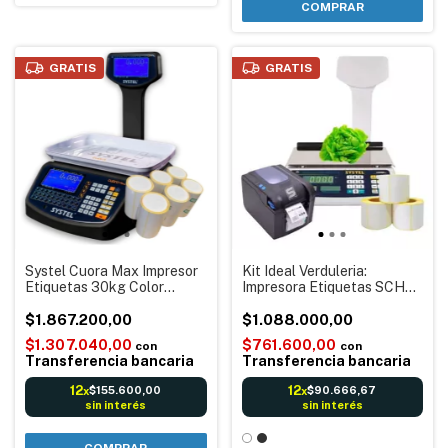
COMPRAR
GRATIS
GRATIS
Systel Cuora Max Impresor
Kit Ideal Verduleria:
Etiquetas 30kg Color
Impresora Etiquetas SCH
Negro + 12 rollos etiquetas
370B + Balanza 30kg
autoadhesiva Balanza
$1.867.200,00
Systel Croma + 12 Rollos
$1.088.000,00
Digital electrónica Código
Etiquetas
$1.307.040,00
$761.600,00
con
con
barras Reportes
Transferencia bancaria
Transferencia bancaria
12
12
$155.600,00
$90.666,67
x
x
sin interés
sin interés