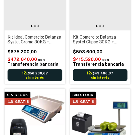
Kit Ideal Comercio: Balanza
Kit Comercio: Balanza
Systel Croma 30KG +
Systel Clipse 30KG +
Impresor Ticket SCH-004 -
Impresor Ticket Sol57 -
Ancho De Ticket 58mm -
$675.200,00
Ancho De Ticket 58mm -
$593.600,00
Incluye Cable De
Incluye Cable De
$472.640,00
$415.520,00
con
con
Comunicación a la Balanza
Comunicación a La Balanza
Transferencia bancaria
Transferencia bancaria
12
12
$56.266,67
$49.466,67
x
x
sin interés
sin interés
SIN STOCK
SIN STOCK
GRATIS
GRATIS