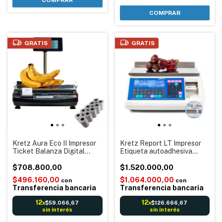
COMPRAR
GRATIS
GRATIS
Kretz Aura Eco II Impresor
Kretz Report LT Impresor
Ticket Balanza Digital
Etiqueta autoadhesiva
electrónica Código Barras
Balanza Digital electrónica
Reportes + 10 Rollos
$708.800,00
Código barras Reportes -
$1.520.000,00
Termicos
Sin mástil Visor bajo
$496.160,00
$1.064.000,00
con
con
Transferencia bancaria
Transferencia bancaria
12
12
$59.066,67
$126.666,67
x
x
sin interés
sin interés