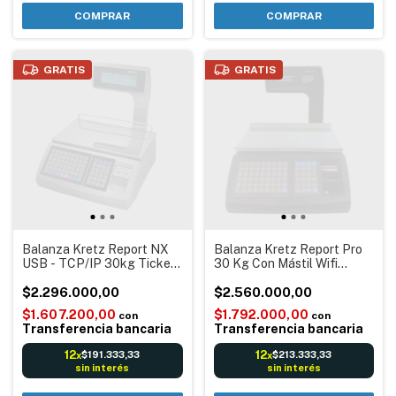
GRATIS
GRATIS
Balanza Kretz Report NX
Balanza Kretz Report Pro
USB - TCP/IP 30kg Ticket
30 Kg Con Mástil Wifi
+Etiqueta Autoadhesiva
Ethernet Usb
$2.296.000,00
$2.560.000,00
$1.607.200,00
$1.792.000,00
con
con
Transferencia bancaria
Transferencia bancaria
12
12
$191.333,33
$213.333,33
x
x
sin interés
sin interés