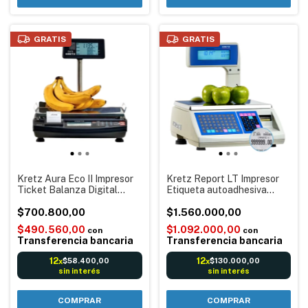
GRATIS
GRATIS
Kretz Aura Eco II Impresor
Kretz Report LT Impresor
Ticket Balanza Digital
Etiqueta autoadhesiva
electrónica Código Barras
Balanza Digital electrónica
Reportes Batería
$700.800,00
Código barras Reportes Usb
$1.560.000,00
Tickeadora
Itegra
$490.560,00
$1.092.000,00
con
con
Transferencia bancaria
Transferencia bancaria
12
12
$58.400,00
$130.000,00
x
x
sin interés
sin interés
COMPRAR