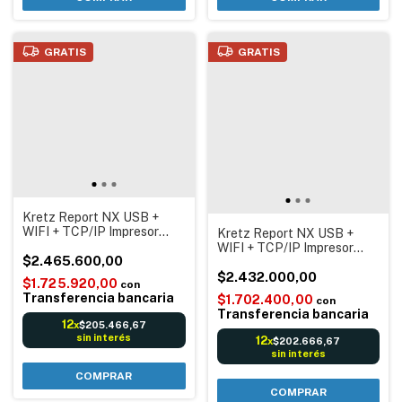
GRATIS
GRATIS
Kretz Report NX USB +
WIFI + TCP/IP Impresor
Kretz Report NX USB +
Etiqueta autoadhesiva
WIFI + TCP/IP Impresor
Balanza Digital electrónica
$2.465.600,00
Etiqueta autoadhesiva
Código barras Reportes
Balanza Digital electrónica
$2.432.000,00
$1.725.920,00
con
Itegra + Rollos de Etiquetas
Código barras Reportes
Transferencia bancaria
$1.702.400,00
con
55x44
Itegra
Transferencia bancaria
12
$205.466,67
x
sin interés
12
$202.666,67
x
sin interés