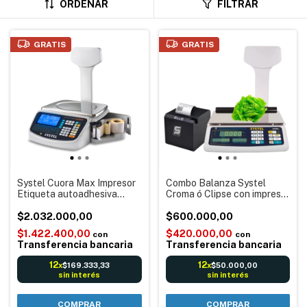
ORDENAR
FILTRAR
GRATIS
GRATIS
Systel Cuora Max Impresor
Combo Balanza Systel
Etiqueta autoadhesiva
Croma ó Clipse con impresor
Balanza Digital electrónica
Ticket térmico 58mm SCH-
Código barras Reportes
$2.032.000,00
TEC 002 Balanza
$600.000,00
Comercial impresora
$1.422.400,00
$420.000,00
con
con
Transferencia bancaria
Transferencia bancaria
12
12
$169.333,33
$50.000,00
x
x
sin interés
sin interés
COMPRAR
COMPRAR