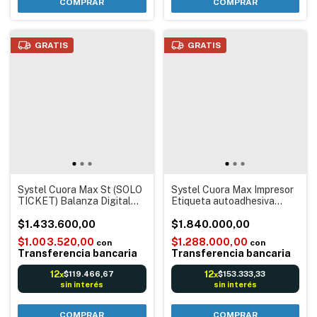
COMPRAR
GRATIS
GRATIS
Systel Cuora Max St (SOLO
Systel Cuora Max Impresor
TICKET) Balanza Digital
Etiqueta autoadhesiva
electrónica con Impresor de
Balanza Digital electrónica
Ticket con Código barras
$1.433.600,00
Código barras Reportes
$1.840.000,00
Reportes Conexión a Pc
30Kg Color Negro
$1.003.520,00
$1.288.000,00
con
con
Software Qendra Color
Transferencia bancaria
Transferencia bancaria
Negro
12
12
$119.466,67
$153.333,33
x
x
sin interés
sin interés