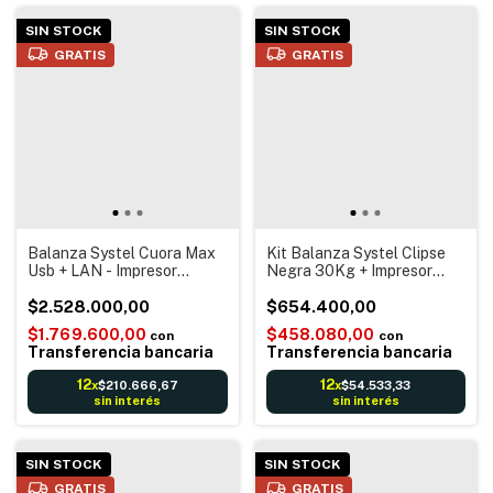
SIN STOCK
SIN STOCK
GRATIS
GRATIS
Balanza Systel Cuora Max
Kit Balanza Systel Clipse
Usb + LAN - Impresor
Negra 30Kg + Impresor
Ticket + Etiqueta
Tickets Sch Tec 004
Autoadhesiva Código
$2.528.000,00
Incluye Cable De
$654.400,00
barras Reportes Digital
Comunicación + 50 Rollos
$1.769.600,00
$458.080,00
con
con
Electrónica - Ethernet Red
De Tickets
Transferencia bancaria
Transferencia bancaria
12
12
$210.666,67
$54.533,33
x
x
sin interés
sin interés
SIN STOCK
SIN STOCK
GRATIS
GRATIS