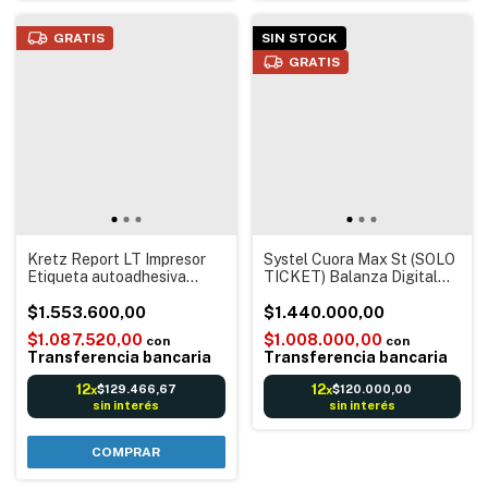
GRATIS
SIN STOCK
GRATIS
Kretz Report LT Impresor
Systel Cuora Max St (SOLO
Etiqueta autoadhesiva
TICKET) Balanza Digital
Balanza Digital electrónica
electrónica con Impresor de
Usb Itegra + 12 Rollos de
$1.553.600,00
Ticket con Código barras
$1.440.000,00
etiquetas
Reportes Conexión a Pc
$1.087.520,00
$1.008.000,00
con
con
Software Qendra
Transferencia bancaria
Transferencia bancaria
12
12
$129.466,67
$120.000,00
x
x
sin interés
sin interés