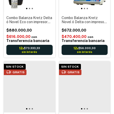
Combo Balanza Kretz Delta
Combo Balanza Kretz
ó Novel Eco con impresor
Novel ó Delta con impresor
Etiquetas Autoadhesivas y
Ticket 58mm térmico
Ticket PIC
$880.000,00
Balanza Comercial
$672.000,00
impresora Tickeadora
$616.000,00
$470.400,00
con
con
Transferencia bancaria
Transferencia bancaria
12
12
$73.333,33
$56.000,00
x
x
sin interés
sin interés
SIN STOCK
SIN STOCK
GRATIS
GRATIS