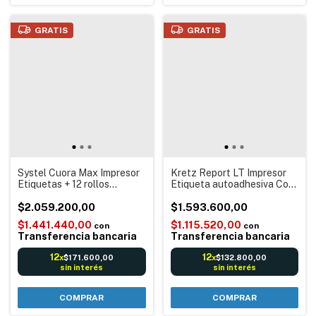
GRATIS
GRATIS
Systel Cuora Max Impresor
Kretz Report LT Impresor
Etiquetas + 12 rollos
Etiqueta autoadhesiva Con
etiquetas autoadhesiva
Mástil Balanza Digital
Balanza Digital electrónica
$2.059.200,00
electrónica Usb Itegra + 12
$1.593.600,00
Código barras Reportes
Rollos de etiquetas
$1.441.440,00
$1.115.520,00
con
con
Transferencia bancaria
Transferencia bancaria
12
12
$171.600,00
$132.800,00
x
x
sin interés
sin interés
COMPRAR