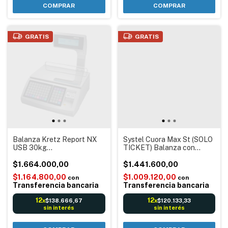
COMPRAR
COMPRAR
GRATIS
GRATIS
Balanza Kretz Report NX
Systel Cuora Max St (SOLO
USB 30kg
TICKET) Balanza con
TICKET+ETIQUETA
Impresor de Ticket Código
AUTOADHESIVA
$1.664.000,00
barras Conexión a Pc Color
$1.441.600,00
Negro + 10 Rollos Ticket
$1.164.800,00
$1.009.120,00
con
con
Transferencia bancaria
Transferencia bancaria
12
12
$138.666,67
$120.133,33
x
x
sin interés
sin interés