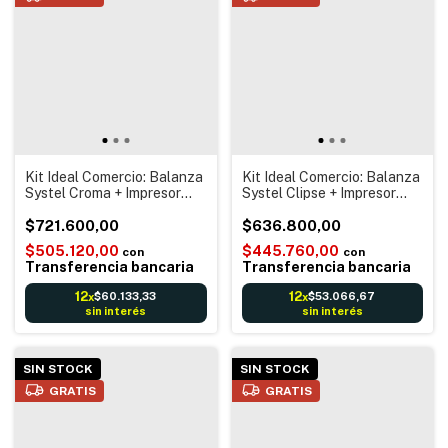
Kit Ideal Comercio: Balanza
Kit Ideal Comercio: Balanza
Systel Croma + Impresor
Systel Clipse + Impresor
Ticket 58mm - Incluye
Ticket 58mm - Incluye
Cable De Comunicación a la
$721.600,00
Cable De Comunicación a la
$636.800,00
Balanza + 50 Rollos
Balanza + 50 Rollos
$505.120,00
$445.760,00
con
con
57X30M Térmico
Térmicos 57X30
Transferencia bancaria
Transferencia bancaria
12
12
$60.133,33
$53.066,67
x
x
sin interés
sin interés
SIN STOCK
SIN STOCK
GRATIS
GRATIS