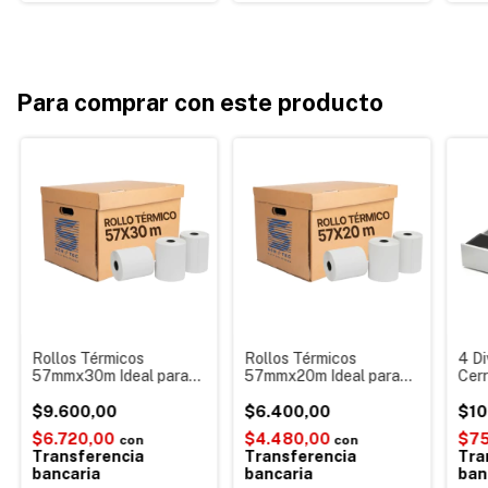
Para comprar con este producto
Rollos Térmicos
Rollos Térmicos
4 Di
57mmx30m Ideal para
57mmx20m Ideal para
Cer
Balanzas Impresor
Posnet MercadoPago
Mon
balanza Ticket
$9.600,00
Payway Clover Balanza
$6.400,00
Regi
$10
Controlador fiscal
Aura
Cór
$6.720,00
$4.480,00
$75
con
con
Envíos
dine
Transferencia
Transferencia
Tra
bancaria
bancaria
ban