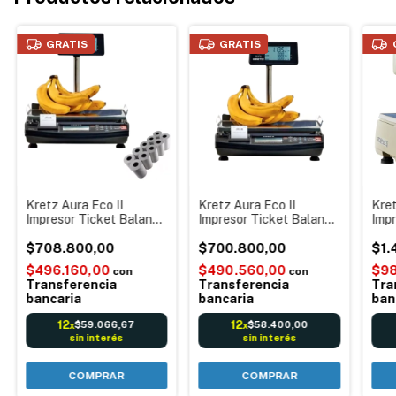
GRATIS
GRATIS
Kretz Aura Eco II
Kretz Aura Eco II
Kret
Impresor Ticket Balanza
Impresor Ticket Balanza
Imp
Digital electrónica
Digital electrónica
Bala
Código Barras Reportes
$708.800,00
Código Barras Reportes
$700.800,00
elec
$1.
+ 10 Rollos Termicos
Batería Tickeadora
barr
$496.160,00
$490.560,00
$98
con
con
Mást
Transferencia
Transferencia
Tra
bancaria
bancaria
ban
12
12
$59.066,67
$58.400,00
x
x
sin interés
sin interés
COMPRAR