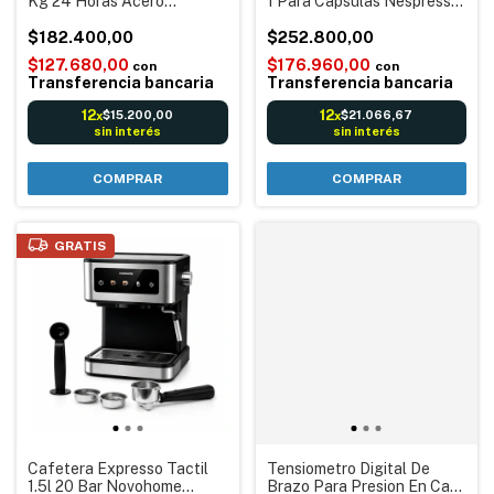
Kg 24 Horas Acero
1 Para Capsulas Nespresso
Inoxidable
Dolce Gusto Cafe Molido
$182.400,00
$252.800,00
$127.680,00
$176.960,00
con
con
Transferencia bancaria
Transferencia bancaria
12
12
$15.200,00
$21.066,67
x
x
sin interés
sin interés
GRATIS
Cafetera Expresso Tactil
Tensiometro Digital De
1.5l 20 Bar Novohome
Brazo Para Presion En Casa