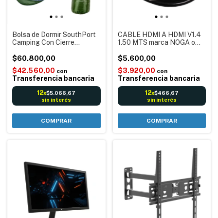
Bolsa de Dormir SouthPort
CABLE HDMI A HDMI V1.4
Camping Con Cierre
1.50 MTS marca NOGA o
Acampar Waggs Nuevo
SIMIL para Monitor Tv
Córdoba Envíos
$60.800,00
Notebook Proyector
$5.600,00
$42.560,00
$3.920,00
con
con
Transferencia bancaria
Transferencia bancaria
12
12
$5.066,67
$466,67
x
x
sin interés
sin interés