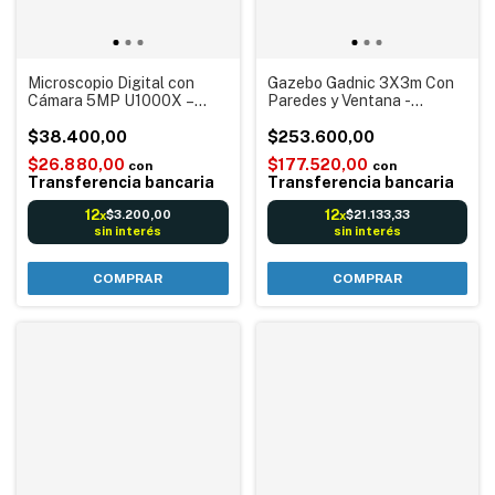
Microscopio Digital con
Gazebo Gadnic 3X3m Con
Cámara 5MP U1000X –
Paredes y Ventana -
Imágenes Claras y
Plegable Reforzado Ideal
Detalladas
$38.400,00
Playa o Eventos
$253.600,00
Impermeable
$26.880,00
$177.520,00
con
con
Transferencia bancaria
Transferencia bancaria
12
12
$3.200,00
$21.133,33
x
x
sin interés
sin interés