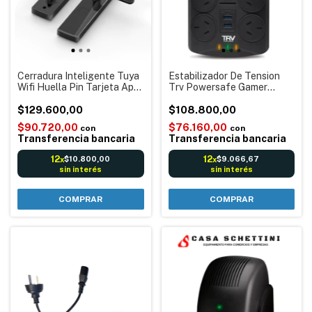
Cerradura Inteligente Tuya
Estabilizador De Tension
Wifi Huella Pin Tarjeta App
Trv Powersafe Gamer
Tuya Global Smartlock-
4000va 6 Tomas Color
WT1
$129.600,00
Negro Córdoba Envíos
$108.800,00
$90.720,00
$76.160,00
con
con
Transferencia bancaria
Transferencia bancaria
12
12
$10.800,00
$9.066,67
x
x
sin interés
sin interés