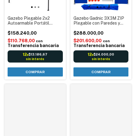
Gazebo Plegable 2x2
Gazebo Gadnic 3X3M ZIP
Autoarmable Portátil
Plegable con Paredes y
Impermeable Sin Paredes
Puerta Cierre Relámpago
Verde Gadnic Southport
$158.240,00
Autoarmable Impermeable
$288.000,00
Azul
$110.768,00
$201.600,00
con
con
Transferencia bancaria
Transferencia bancaria
12
12
$13.186,67
$24.000,00
x
x
sin interés
sin interés