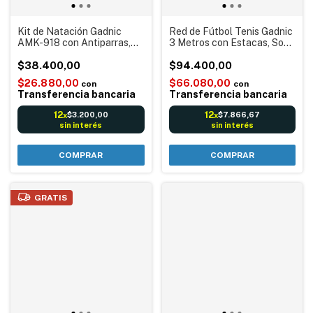
Kit de Natación Gadnic
Red de Fútbol Tenis Gadnic
AMK-918 con Antiparras,
3 Metros con Estacas, Soga
Gorro y Tapones
y Bolso
$38.400,00
$94.400,00
$26.880,00
$66.080,00
con
con
Transferencia bancaria
Transferencia bancaria
12
12
$3.200,00
$7.866,67
x
x
sin interés
sin interés
GRATIS