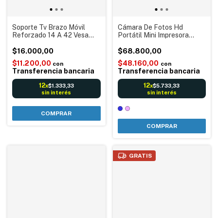
Soporte Tv Brazo Móvil
Cámara De Fotos Hd
Reforzado 14 A 42 Vesa
Portátil Mini Impresora
200x200 Negro
Termica Infantil Niños
$16.000,00
Niñas Incluye Correa,
$68.800,00
Rollitos
$11.200,00
$48.160,00
con
con
Transferencia bancaria
Transferencia bancaria
12
12
$1.333,33
$5.733,33
x
x
sin interés
sin interés
COMPRAR
GRATIS