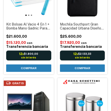
Kit Bolsas Al Vacio 4 En 1 +
Mochila Southport Gran
Bomba Mano Gadnic Para
Capacidad Urbana Diseño
Guardar Ropa Viaje Valijas
Antirrobo Usb Casual
Carry on 40x60 / 50x70 /
$21.600,00
Negocios Envíos Córdoba
$25.600,00
60x80 cm
$15.120,00
$17.920,00
con
con
Transferencia bancaria
Transferencia bancaria
12
12
$1.800,00
$2.133,33
x
x
sin interés
sin interés
COMPRAR
GRATIS