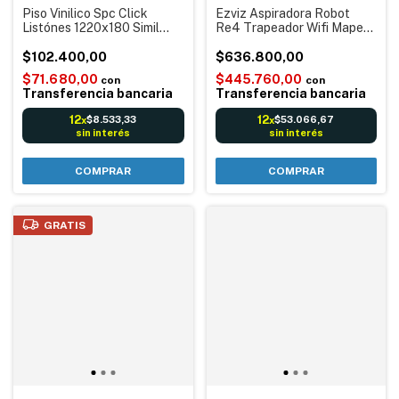
Piso Vinilico Spc Click
Ezviz Aspiradora Robot
Listónes 1220x180 Simil
Re4 Trapeador Wifi Mapeo
Madera
Blanco
$102.400,00
$636.800,00
$71.680,00
$445.760,00
con
con
Transferencia bancaria
Transferencia bancaria
12
12
$8.533,33
$53.066,67
x
x
sin interés
sin interés
GRATIS