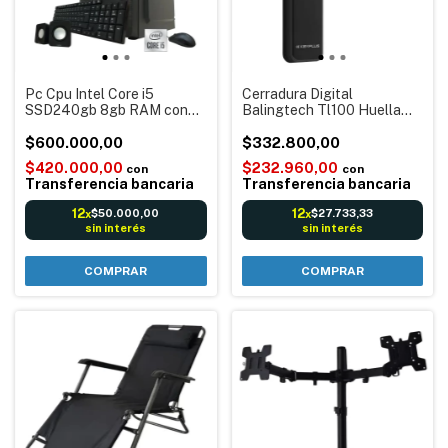
Pc Cpu Intel Core i5
Cerradura Digital
SSD240gb 8gb RAM con
Balingtech Tl100 Huella
mouse y teclado
Tarjeta App Bluetooth
Computadora Armada
$600.000,00
$332.800,00
Completa Punto de venta
$420.000,00
$232.960,00
con
con
Oficinas
Transferencia bancaria
Transferencia bancaria
12
12
$50.000,00
$27.733,33
x
x
sin interés
sin interés