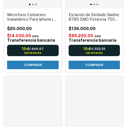
Microfono Corbatero
Estación de Soldado Gadnic
Inalambrico Para Iphone iOS
878D SMD Potencia 750w
Lightning Bluetooth 5v K9
Profesional 480° grados
20 metros Batería
$20.000,00
con 3 punteras
$136.000,00
$14.000,00
$95.200,00
con
con
Transferencia bancaria
Transferencia bancaria
12
12
$1.666,67
$11.333,33
x
x
sin interés
sin interés