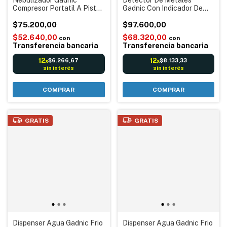
Compresor Portatil A Pistón
Gadnic Con Indicador De
80W 220V Con Mascaras
Profundidad Escaneo 360°
para Adultos Niños Filtros
$75.200,00
Oro Plata
$97.600,00
$52.640,00
$68.320,00
con
con
Transferencia bancaria
Transferencia bancaria
12
12
$6.266,67
$8.133,33
x
x
sin interés
sin interés
GRATIS
GRATIS
Dispenser Agua Gadnic Frio
Dispenser Agua Gadnic Frio