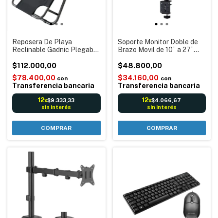
Reposera De Playa
Soporte Monitor Doble de
Reclinable Gadnic Plegable
Brazo Movil de 10¨ a 27¨
2 Posiciones
VESA 50x50 75x75
$112.000,00
100x100 hasta 10kg
$48.800,00
$78.400,00
$34.160,00
con
con
Transferencia bancaria
Transferencia bancaria
12
12
$9.333,33
$4.066,67
x
x
sin interés
sin interés