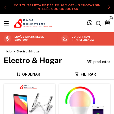
UOTAS SIN
¡OFERTAS EXCLUSIVAS EN NUESTRO CA
WHATSAPP!
0
ENVÍOS GRATIS DESDE
30% OFF CON
$200.000
TRANSFERENCIA
Inicio
>
Electro & Hogar
Electro & Hogar
351 productos
ORDENAR
FILTRAR