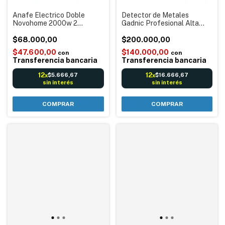
Anafe Electrico Doble
Detector de Metales
Novohome 2000w 2
Gadnic Profesional Alta
Hornallas 5 Niveles
Sensibilidad para Oro, Plata,
$68.000,00
Joyas y Monedas
$200.000,00
$47.600,00
$140.000,00
con
con
Transferencia bancaria
Transferencia bancaria
12
12
$5.666,67
$16.666,67
x
x
sin interés
sin interés