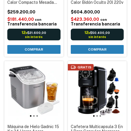
Calor Compacto Mesada
Calor Bidón Oculto 20l 220v
220v
$259.200,00
$604.800,00
$181.440,00
$423.360,00
con
con
Transferencia bancaria
Transferencia bancaria
12
12
$21.600,00
$50.400,00
x
x
sin interés
sin interés
GRATIS
Máquina de Hielo Gadnic 15
Cafetera Multicapsula 3 En