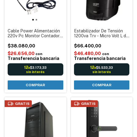
Cable Power Alimentación
Estabilizador De Tensión
220v Pc Monitor Contadora
1200va Trv - Micro Volt L de
de billetes Impresora Iram
4 tomas
1.5m
$38.080,00
$66.400,00
$26.656,00
$46.480,00
con
con
Transferencia bancaria
Transferencia bancaria
12
12
$3.173,33
$5.533,33
x
x
sin interés
sin interés
GRATIS
GRATIS