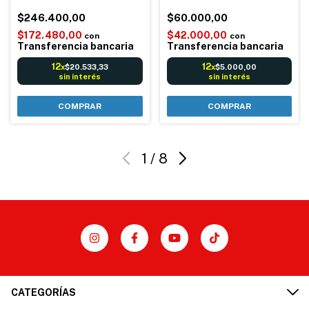
C/vaporizador Para
Gadnic Pantalla LCD
Espresso Capuccino
$246.400,00
Memoria 2x150
$60.000,00
cápsulas
$172.480,00
$42.000,00
con
con
Transferencia bancaria
Transferencia bancaria
12
12
$20.533,33
$5.000,00
x
x
sin interés
sin interés
1
/
8
CATEGORÍAS