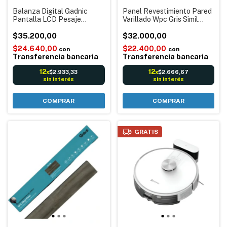
Balanza Digital Gadnic
Panel Revestimiento Pared
Pantalla LCD Pesaje
Varillado Wpc Gris Simil
Integral: Análisis Grasa
Madera
Agua Masa hasta 180 kg y
$35.200,00
$32.000,00
Alarmas
$24.640,00
$22.400,00
con
con
Transferencia bancaria
Transferencia bancaria
12
12
$2.933,33
$2.666,67
x
x
sin interés
sin interés
GRATIS