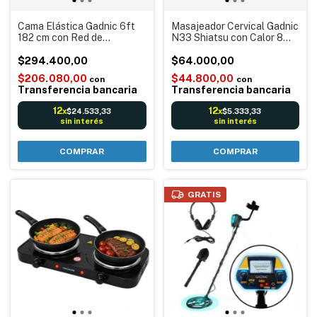
Cama Elástica Gadnic 6ft
Masajeador Cervical Gadnic
182 cm con Red de
N33 Shiatsu con Calor 8
Protección Infantil
Nodos
$294.400,00
$64.000,00
$206.080,00
$44.800,00
con
con
Transferencia bancaria
Transferencia bancaria
12
12
$24.533,33
$5.333,33
x
x
sin interés
sin interés
GRATIS