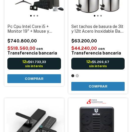
Pc Cpu Intel Core i5 +
Set tachos de basura de 3lt
Monitor 19" + Mouse y
y 12lt Acero Inoxidable Base
teclado SSD240gb 8gb
antideslizante Con pedal
RAM - Windows 10 -
$740.800,00
Cesto Acero
$63.200,00
Oficinas comercios Punto
$518.560,00
$44.240,00
con
con
de venta
Transferencia bancaria
Transferencia bancaria
12
12
$61.733,33
$5.266,67
x
x
sin interés
sin interés
COMPRAR
COMPRAR