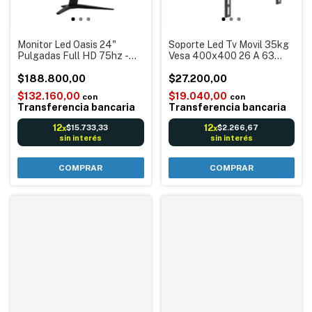
Monitor Led Oasis 24"
Soporte Led Tv Movil 35kg
Pulgadas Full HD 75hz -
Vesa 400x400 26 A 63
VGA + HDMI - Alta
Negro
Resolucion - Ideal Oficinas
$188.800,00
$27.200,00
Comercios Estudiantes
$132.160,00
$19.040,00
con
con
Transferencia bancaria
Transferencia bancaria
12
12
$15.733,33
$2.266,67
x
x
sin interés
sin interés