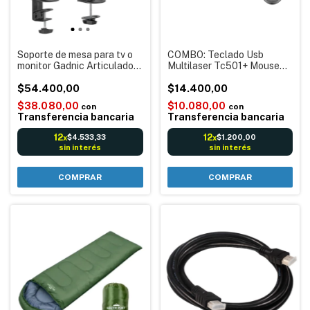
Soporte de mesa para tv o
COMBO: Teclado Usb
monitor Gadnic Articulado
Multilaser Tc501+ Mouse
17” a 32” Córdoba Garantía
Mo300 Usb Cable Negro -
$54.400,00
Packaging Individual
$14.400,00
$38.080,00
$10.080,00
con
con
Transferencia bancaria
Transferencia bancaria
12
12
$4.533,33
$1.200,00
x
x
sin interés
sin interés