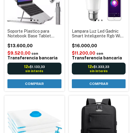
Soporte Plastico para
Lampara Luz Led Gadnic
Notebook Base Tablet
Smart Inteligente Rgb Wifi
Ergonomico Plegable
Color App Para Interior
Portátil Regulable
$13.600,00
Garantía Córdoba
$16.000,00
$9.520,00
$11.200,00
con
con
Transferencia bancaria
Transferencia bancaria
12
12
$1.133,33
$1.333,33
x
x
sin interés
sin interés
COMPRAR