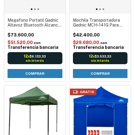
Megafono Portatil Gadnic
Mochila Transportadora
Altavoz Bluetooth Alcance
Gadnic MCH-141G Para
de Sonido 1000m - Con
Animales Gatos Perros
grabación Mensajes y
$73.600,00
Pequeños
$42.400,00
Sirena
$51.520,00
$29.680,00
con
con
Transferencia bancaria
Transferencia bancaria
12
12
$6.133,33
$3.533,33
x
x
sin interés
sin interés
GRATIS