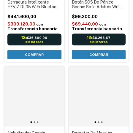
Cerradura Inteligente
Botón SOS De Pánico
EZVIZ DL05 WiFi Bluetooth
Gadnic Safe Adultos Wifi
con Huella Digital
Con Pulsera Blanco
$441.600,00
$99.200,00
$309.120,00
$69.440,00
con
con
Transferencia bancaria
Transferencia bancaria
12
12
$36.800,00
$8.266,67
x
x
sin interés
sin interés
Nebulizador Gadnic
Detector De Metales