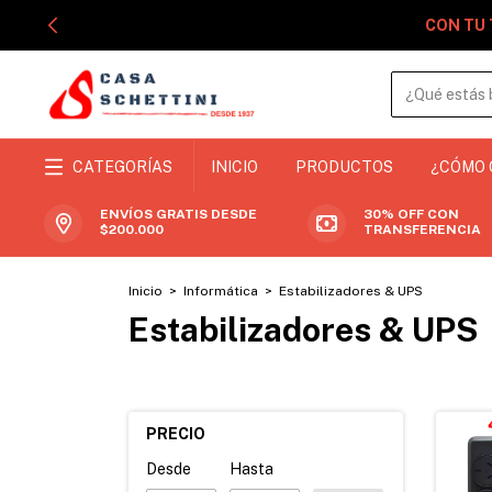
CON TU 
CATEGORÍAS
INICIO
PRODUCTOS
¿CÓMO
ENVÍOS GRATIS DESDE
30% OFF CON
$200.000
TRANSFERENCIA
Inicio
>
Informática
>
Estabilizadores & UPS
Estabilizadores & UPS
PRECIO
Desde
Hasta