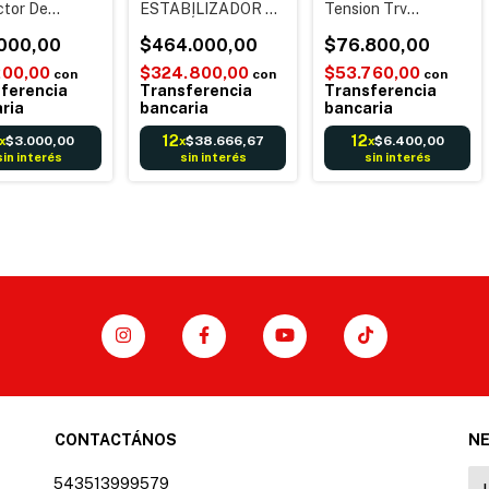
ctor De
ESTABILIZADOR DE
Tension Trv
n Inteligente
TENSIÓN Hikvision
Powersafe F 6
isplay Blanco
000,00
Ds-ups2000 - 4
$464.000,00
tomas para
$76.800,00
TOMAS -
Heladera y Freezer
200,00
$324.800,00
$53.760,00
con
con
con
POTENCIA pico:
ferencia
Transferencia
Transferencia
2000VA Córdoba
ria
bancaria
bancaria
Envíos Garantía
12
12
$3.000,00
$38.666,67
$6.400,00
x
x
x
sin interés
sin interés
sin interés
CONTACTÁNOS
N
543513999579