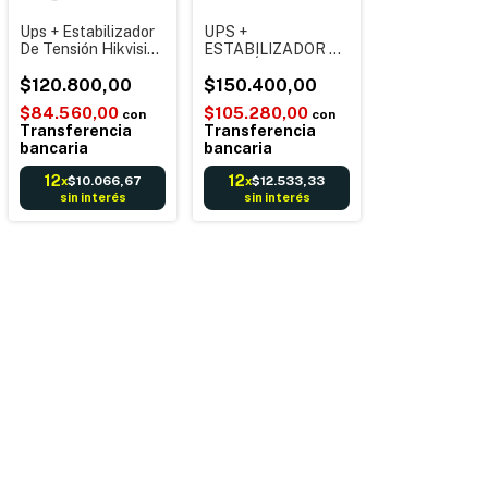
Ups + Estabilizador
UPS +
De Tensión Hikvision
ESTABILIZADOR DE
Ds-ups600 600va
TENSIÓN Gadnic - 4
360w 6 Tomas Con
$120.800,00
salidas 2 tomas
$150.400,00
Batería Negro
800VA 480W 220V
$84.560,00
$105.280,00
con
con
LCD AVR
Transferencia
Transferencia
bancaria
bancaria
12
12
$10.066,67
$12.533,33
x
x
sin interés
sin interés