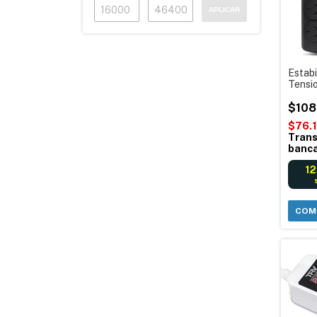
APLICAR
Estabi
Tensi
Power
4000v
$108
Color
$76.
Córdo
Trans
banca
12