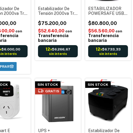
lizador De
Estabilizador De
ESTABILIZADOR
ón 2000va Trv
Tensión 2000va Trv
POWERSAFE USB -
o Volt H de 4
- POWERSAFE 2i - 6
TRV - 2000 VA - 6
000,00
tomas - Rj45
$75.200,00
TOMAS IRAM + 2
$80.800,00
Protección Pc,
PUERTOS USB
400,00
$52.640,00
$56.560,00
con
con
con
Impresoras, Equipos
Córdoba Envíos
ferencia
Transferencia
Transferencia
informáticos
ria
bancaria
bancaria
12
12
$6.000,00
$6.266,67
$6.733,33
x
x
x
sin interés
sin interés
sin interés
TOCK
SIN STOCK
SIN STOCK
GRATIS
art E
UPS +
Estabilizador De