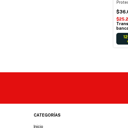
Prote
Tensió
Con D
$36.
$25.
Trans
banca
12
CATEGORÍAS
Inicio