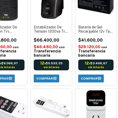
lizador De
Estabilizador De
Batería de Gel
on Trv
Tensión 1200va Trv
Recargable 12v 7ah
safe Gamer
- Micro Volt L de 4
Mg1270 - Para UPS
a 6 Tomas
.800,00
tomas
$66.400,00
Alarmas Luces
$41.600,00
 Negro
160,00
$46.480,00
$29.120,00
con
con
con
ba Envíos
ferencia
Transferencia
Transferencia
ria
bancaria
bancaria
12
12
$9.066,67
$5.533,33
$3.466,67
x
x
x
sin interés
sin interés
sin interés