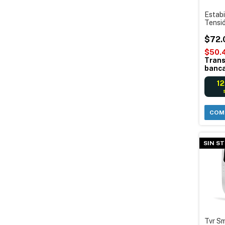
Estabi
Tensi
- Micr
tomas
$72.
$50.
Trans
banca
12
SIN S
Tvr Sm