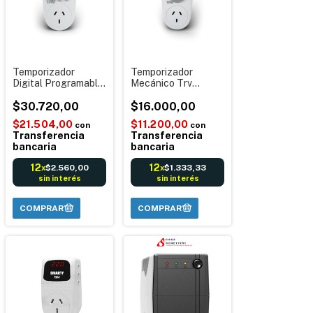
Temporizador
Temporizador
Digital Programable
Mecánico Trv
220 10A 2200W -
Programable
Trv Tmp001
$30.720,00
Enchufable
$16.000,00
Analógico TMP002
$21.504,00
$11.200,00
con
con
Transferencia
Transferencia
bancaria
bancaria
12
12
$2.560,00
$1.333,33
x
x
sin interés
sin interés