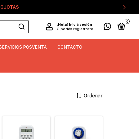
GOCUOTAS
0
¡Hola!
Iniciá sesión
O podés registrarte
SERVICIOS POSVENTA
CONTACTO
Ordenar