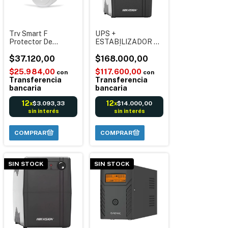
Trv Smart F
UPS +
Protector De
ESTABILIZADOR DE
Tensión Inteligente
TENSIÓN Hikvision -
Con Display Blanco
$37.120,00
4 TOMAS -
$168.000,00
POTENCIA pico:
$25.984,00
$117.600,00
con
con
1000VA - Potencia
Transferencia
Transferencia
nominal 480 W
bancaria
bancaria
Córdoba Envíos
Garantía
12
12
$3.093,33
$14.000,00
x
x
sin interés
sin interés
SIN STOCK
SIN STOCK