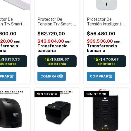
ctor De
Protector De
Protector De
on Trv Smart E
Tension Trv Smart E
Tensión Inteligente
sb / 2 Usb / 4
Plus 4 Tomas Con
Con Display Tvr
 Blanco
600,00
Display Blanco
$62.720,00
Toma 20a Blanco
$56.480,00
520,00
$43.904,00
$39.536,00
con
con
con
ferencia
Transferencia
Transferencia
ria
bancaria
bancaria
2
12
12
$6.133,33
$5.226,67
$4.706,67
x
x
x
sin interés
sin interés
sin interés
SIN STOCK
SIN STOCK