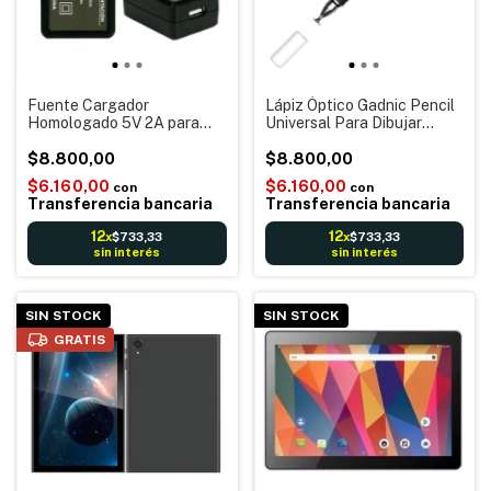
Fuente Cargador
Lápiz Óptico Gadnic Pencil
Homologado 5V 2A para
Universal Para Dibujar
USB (No incluye cable)
Tablet Táctil Córdoba
$8.800,00
Nuevo
$8.800,00
$6.160,00
$6.160,00
con
con
Transferencia bancaria
Transferencia bancaria
12
12
$733,33
$733,33
x
x
sin interés
sin interés
SIN STOCK
SIN STOCK
GRATIS