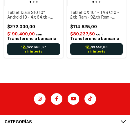
Tablet Dialn S10 10''
Tablet CX 10" - TAB C10 -
Android 13 - 4g 64gb -
2gb Ram - 32gb Rom -
Camara fronta y trasera
Pantalla de 10" - Android 12
8mp - Con Funda (Sin trafo)
$272.000,00
$114.625,00
$190.400,00
$80.237,50
con
con
Transferencia bancaria
Transferencia bancaria
12
12
$22.666,67
$9.552,08
x
x
sin interés
sin interés
CATEGORÍAS