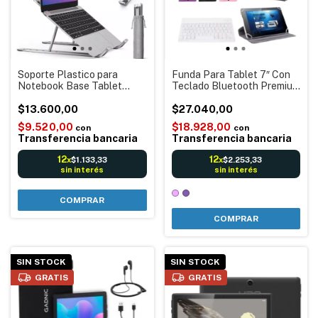
Soporte Plastico para
Funda Para Tablet 7″ Con
Notebook Base Tablet
Teclado Bluetooth Premium
Ergonomico Plegable
Eco Cuero Soporte
Portátil Regulable
$13.600,00
Universal Viol/Ros
$27.040,00
$9.520,00
$18.928,00
con
con
Transferencia bancaria
Transferencia bancaria
12
12
$1.133,33
$2.253,33
x
x
sin interés
sin interés
COMPRAR
SIN STOCK
SIN STOCK
GRATIS
GRATIS