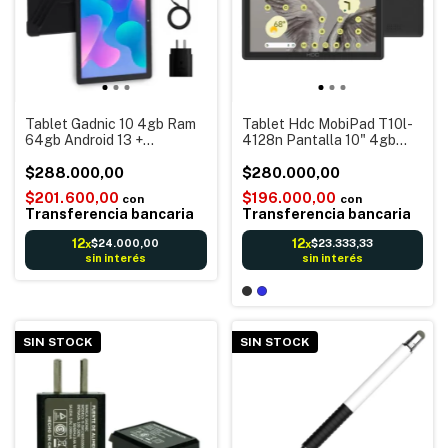
Tablet Gadnic 10 4gb Ram
Tablet Hdc MobiPad T10l-
64gb Android 13 +
4128n Pantalla 10" 4gb
Auriculares + Funda + Cable
Ram Android 14 Ideal
Carga + Adaptador
$288.000,00
Entretenimiento
$280.000,00
$201.600,00
$196.000,00
con
con
Transferencia bancaria
Transferencia bancaria
12
12
$24.000,00
$23.333,33
x
x
sin interés
sin interés
SIN STOCK
SIN STOCK