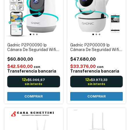
Gadnic P2P00090 Ip
Gadnic P2P00009 Ip
Cámara De Seguridad Wifi
Cámara De Seguridad Wifi
Movimiento Motorizada con
Movimiento Motorizada con
Audio HD Visión Nocturna
$60.800,00
Audio HD Visión Nocturna
$47.680,00
3mp
Sx9
$42.560,00
$33.376,00
con
con
Transferencia bancaria
Transferencia bancaria
12
12
$5.066,67
$3.973,33
x
x
sin interés
sin interés