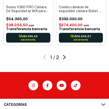
Suono V380 PRO Cámara
Combo cámaras de
De Seguridad Ip Wifi para
seguridad: cámara Bullet +
Exteriores Alarma Sensor
cámara Dome Exterior e
movimiento
$54.365,00
Interior Wifi- Hikvision
$392.000,00
NKS424W03H
$38.055,50
$274.400,00
con
con
Transferencia bancaria
Transferencia bancaria
12
12
$4.530,42
$32.666,67
x
x
sin interés
sin interés
1
/
2
CATEGORÍAS