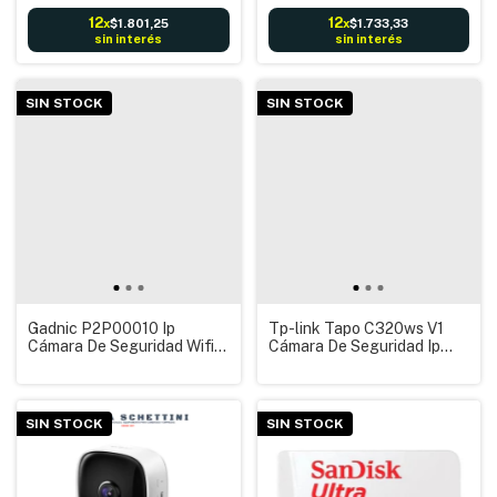
12
12
$1.801,25
$1.733,33
x
x
sin interés
sin interés
SIN STOCK
SIN STOCK
Gadnic P2P00010 Ip
Tp-link Tapo C320ws V1
Cámara De Seguridad Wifi
Cámara De Seguridad Ip
Movimiento Motorizada con
Wifi para Exteriores Alarma
Audio HD Visión Nocturna
Sensor movimiento
Sx10
SIN STOCK
SIN STOCK