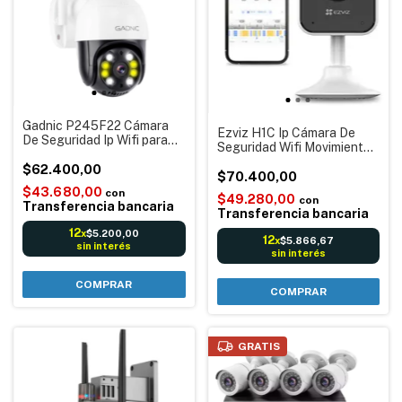
Gadnic P245F22 Cámara
Ezviz H1C Ip Cámara De
De Seguridad Ip Wifi para
Seguridad Wifi Movimiento
Exteriores Alarma Tipo
Visión nocturna HD 1080P
Domo Detección Humana
$62.400,00
Aviso Alarma Base
$70.400,00
Visión nocturna a color
mágnetica Micrófono
$43.680,00
con
$49.280,00
con
parlantes
Transferencia bancaria
Transferencia bancaria
12
$5.200,00
x
12
$5.866,67
x
sin interés
sin interés
GRATIS