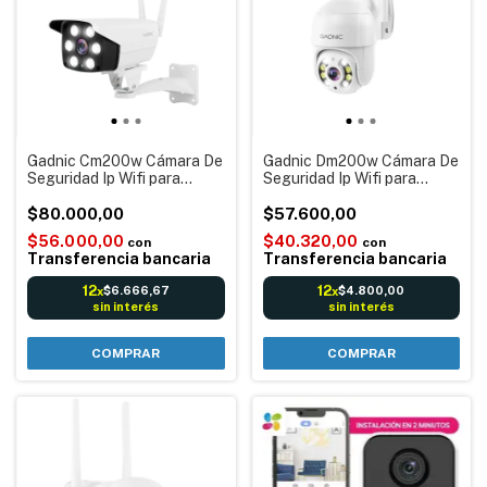
Gadnic Cm200w Cámara De
Gadnic Dm200w Cámara De
Seguridad Ip Wifi para
Seguridad Ip Wifi para
Exteriores Alarma Sensor
Exteriores Alarma Sensor
movimiento
$80.000,00
movimiento
$57.600,00
$56.000,00
$40.320,00
con
con
Transferencia bancaria
Transferencia bancaria
12
12
$6.666,67
$4.800,00
x
x
sin interés
sin interés
COMPRAR