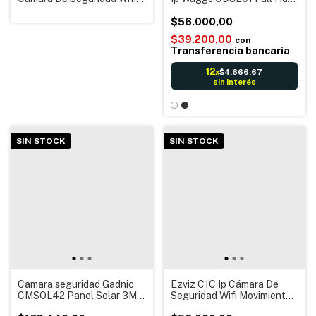
Movimiento Visión nocturna
Motorizada App Icsee Domo
Interior Exterior
$56.000,00
$39.200,00
con
Transferencia bancaria
12
$4.666,67
x
sin interés
SIN STOCK
SIN STOCK
Camara seguridad Gadnic
Ezviz C1C Ip Cámara De
CMSOL42 Panel Solar 3MP
Seguridad Wifi Movimiento
Wifi batería recargable
Visión nocturna HD 720P