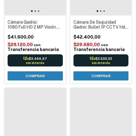
Cámara Gadnic
Cámara De Seguridad
1080 Full HD 2 MP Visión
Gadnic Bullet IP CCTV Hd
Nocturna
720P Visión Nocturna
$41.600,00
Incluye Cable BNC Video
$42.400,00
DVR
$29.120,00
$29.680,00
con
con
Transferencia bancaria
Transferencia bancaria
12
12
$3.466,67
$3.533,33
x
x
sin interés
sin interés
COMPRAR