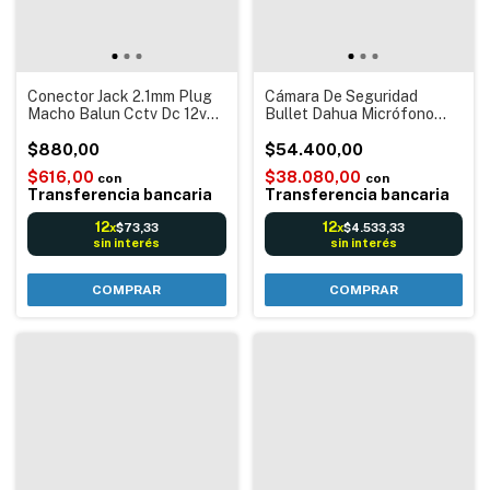
Conector Jack 2.1mm Plug
Cámara De Seguridad
Macho Balun Cctv Dc 12v
Bullet Dahua Micrófono
Negro
Integrado Blanco
$880,00
$54.400,00
$616,00
$38.080,00
con
con
Transferencia bancaria
Transferencia bancaria
12
12
$73,33
$4.533,33
x
x
sin interés
sin interés
COMPRAR