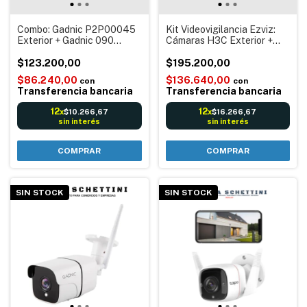
Combo: Gadnic P2P00045
Kit Videovigilancia Ezviz:
Exterior + Gadnic 090
Cámaras H3C Exterior +
Interior Cámara De
H1C Interior Ip Cámara De
Seguridad Ip Wifi para
$123.200,00
Seguridad Wifi Movimiento
$195.200,00
Exteriores Alarma Sensor
Visión nocturna Color
$86.240,00
$136.640,00
con
con
movimiento
30mts HD 1080P Grabación
Transferencia bancaria
Transferencia bancaria
12
12
$10.266,67
$16.266,67
x
x
sin interés
sin interés
COMPRAR
COMPRAR
SIN STOCK
SIN STOCK