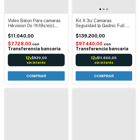
Video Balun Para camaras
Kit X 3u: Camaras
Hikvision Ds-1h18s/e(c)
Seguridad Ip Gadnic Full HD
Cctv
Sensor Movimiento Icsee
$11.040,00
para Interior
$139.200,00
$7.728,00
$97.440,00
con
con
Transferencia bancaria
Transferencia bancaria
12
12
$920,00
$11.600,00
x
x
sin interés
sin interés