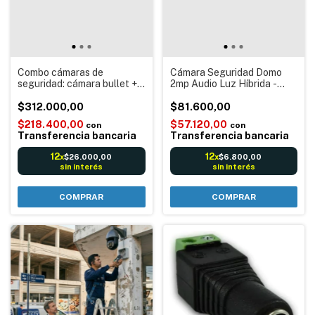
Combo cámaras de
Cámara Seguridad Domo
seguridad: cámara bullet +
2mp Audio Luz Híbrida -
cámara turret Exterior e
Hikvision DS-2CE76D0T-
Interior - Hikvision
$312.000,00
LPFS
$81.600,00
NKS422W02H
$218.400,00
$57.120,00
con
con
Transferencia bancaria
Transferencia bancaria
12
12
$26.000,00
$6.800,00
x
x
sin interés
sin interés