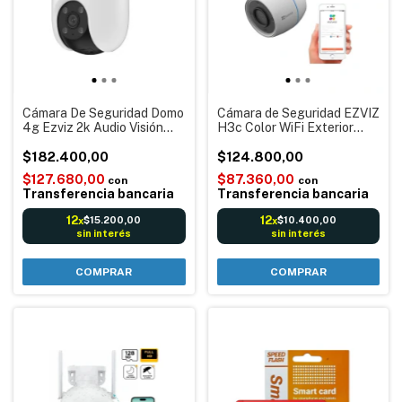
Cámara De Seguridad Domo
Cámara de Seguridad EZVIZ
4g Ezviz 2k Audio Visión
H3c Color WiFi Exterior
Color
1080p con Visión Nocturna
$182.400,00
$124.800,00
$127.680,00
$87.360,00
con
con
Transferencia bancaria
Transferencia bancaria
12
12
$15.200,00
$10.400,00
x
x
sin interés
sin interés