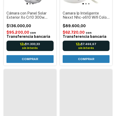
Cámara con Panel Solar
Camara Ip Inteligente
Exterior Xo Cr10 300w
Nexxt Nhc-o610 Wifi Color
Pixel Wifi Grabación Domo
Interior Exterior Cámara De
Movimiento Batería
$136.000,00
Seguridad Wifi Movimiento
$89.600,00
Recargable
Motorizada con Audio
$95.200,00
$62.720,00
con
con
Visión Nocturna
Transferencia bancaria
Transferencia bancaria
12
12
$11.333,33
$7.466,67
x
x
sin interés
sin interés