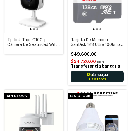
Tp-link Tapo C100 Ip
Tarjeta De Memoria
Cámara De Seguridad Wifi
SanDisk 128 Ultra 100bmps
Movimiento Visión nocturna
Con Adaptador Cámaras
HD 1080p
Celulares Pc
$49.600,00
$34.720,00
con
Transferencia bancaria
12
$4.133,33
x
sin interés
SIN STOCK
SIN STOCK