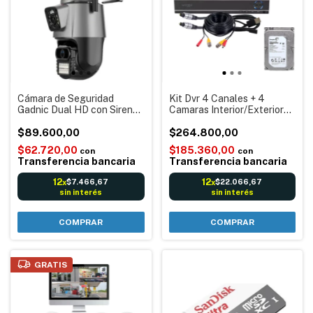
Cámara de Seguridad
Kit Dvr 4 Canales + 4
Gadnic Dual HD con Sirena
Camaras Interior/Exterior
y Detección de Movimiento
Waggs KCDS01 + Fuentes
$89.600,00
Y Accesorios Grabación
$264.800,00
Vigilancia CCTV
$62.720,00
$185.360,00
con
con
Transferencia bancaria
Transferencia bancaria
12
12
$7.466,67
$22.066,67
x
x
sin interés
sin interés
COMPRAR
GRATIS