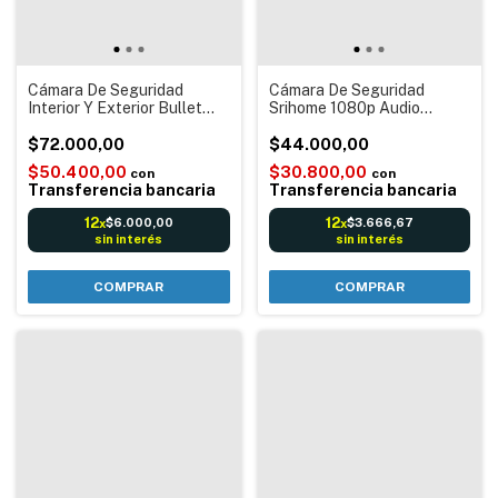
Cámara De Seguridad
Cámara De Seguridad
Interior Y Exterior Bullet
Srihome 1080p Audio
Dahua Con Audio Blanco
Bidireccional Conexión WIFI
$72.000,00
$44.000,00
$50.400,00
$30.800,00
con
con
Transferencia bancaria
Transferencia bancaria
12
12
$6.000,00
$3.666,67
x
x
sin interés
sin interés