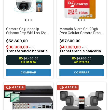
Camara Seguridad Ip
Memoria Micro Sd 128gb
Srihome 2mp Wifi Lan 12v
Para Celular Camara Drone
Vision Color para
Casacop
interior/exterior
$52.800,00
$57.600,00
$36.960,00
$40.320,00
con
con
Transferencia bancaria
Transferencia bancaria
12
12
$4.400,00
$4.800,00
x
x
sin interés
sin interés
COMPRAR
GRATIS
GRATIS