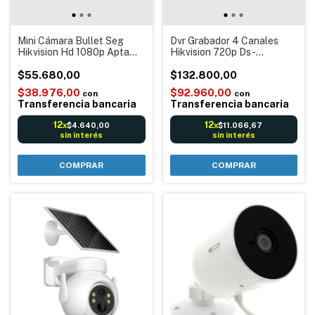
Mini Cámara Bullet Seg
Dvr Grabador 4 Canales
Hikvision Hd 1080p Apta
Hikvision 720p Ds-
Exterior IP WiFi Full HD
7204hghi-m1 compatibles
Visión Nocturna
$55.680,00
Interior y Exterior
$132.800,00
Detección de movimiento
$38.976,00
$92.960,00
con
con
Visión Nocturna
Transferencia bancaria
Transferencia bancaria
12
12
$4.640,00
$11.066,67
x
x
sin interés
sin interés
COMPRAR