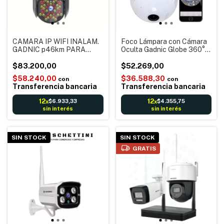
CAMARA IP WIFI INALAM.
Foco Lámpara con Cámara
GADNIC p46km PARA
Oculta Gadnic Globe 360°
EXTERIORES - Detección
FULLHD Panoramic Spynic
de movimiento y alertas en
$83.200,00
Mc000140 Icsee
$52.269,00
App. + Microfono y Parlante
$58.240,00
$36.588,30
con
con
+ Visión nocturna A COLOR
Transferencia bancaria
Transferencia bancaria
12
12
$6.933,33
$4.355,75
x
x
sin interés
sin interés
SIN STOCK
SIN STOCK
GRATIS