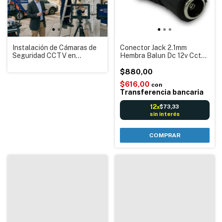
Instalación de Cámaras de
Conector Jack 2.1mm
Seguridad CCTV en
Hembra Balun Dc 12v Cctv
Córdoba Capital | Servicio
Led Negro
Técnico Domicilio
$880,00
$616,00
con
Transferencia bancaria
12
$73,33
x
sin interés
COMPRAR