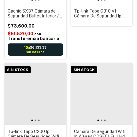
Gadnic SX37 Cámara de
Tp-link Tapo C310 V1
Seguridad Bullet Interior /
Cámara De Seguridad Ip
Exterior IP WiFi Full HD
Wifi para Exteriores
Visión Nocturna
$73.600,00
$51.520,00
con
Transferencia bancaria
12
$6.133,33
x
sin interés
SIN STOCK
SIN STOCK
Tp-link Tapo C200 Ip
Camara De Seguridad Wifi
Cámara De Seguridad Wifi
Ip Waggs CDSE01 Full Hd