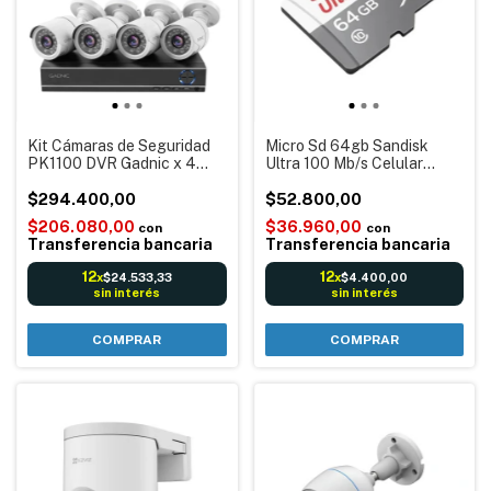
Kit Cámaras de Seguridad
Micro Sd 64gb Sandisk
PK1100 DVR Gadnic x 4
Ultra 100 Mb/s Celular
cámaras - Interior y Exterior
Tablet Cámara
IP CCTV Visión Nocturna
$294.400,00
$52.800,00
Vigilancia Grabación
$206.080,00
$36.960,00
con
con
Transferencia bancaria
Transferencia bancaria
12
12
$24.533,33
$4.400,00
x
x
sin interés
sin interés
COMPRAR