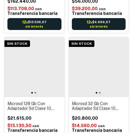
impermeable inalámbrica
$162.440,00
$56.000,00
exterior visión nocturna
$113.708,00
$39.200,00
con
con
Transferencia bancaria
Transferencia bancaria
12
12
$13.536,67
$4.666,67
x
x
sin interés
sin interés
SIN STOCK
SIN STOCK
Microsd 128 Gb Con
Microsd 32 Gb Con
Adaptador Sd Clase 10
Adaptador Sd Clase 10
Hfc1 Cámaras marca
Hfc1 Cámaras marca
Verbatim
$21.615,00
Verbatim
$20.800,00
$15.130,50
$14.560,00
con
con
Transferencia bancaria
Transferencia bancaria