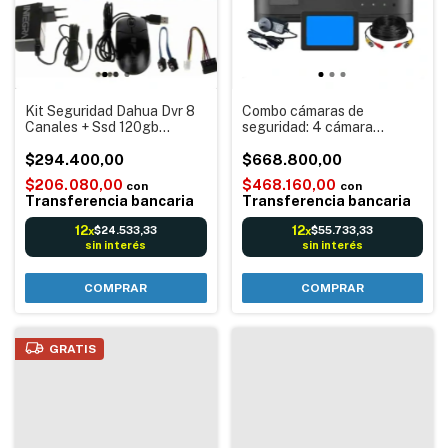
Kit Seguridad Dahua Dvr 8
Combo cámaras de
Canales + Ssd 120gb
seguridad: 4 cámara
Hiksemi
Hikvision DS-2CE16D0T-
$294.400,00
EXIPF + Disco SSD Hiksemi
$668.800,00
de 120GB + DVR 8 canales
$206.080,00
$468.160,00
con
con
Hikvision
Transferencia bancaria
Transferencia bancaria
12
12
$24.533,33
$55.733,33
x
x
sin interés
sin interés
GRATIS