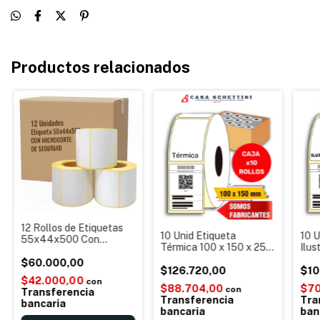
Productos relacionados
12 Rollos de Etiquetas
10 Unid Etiqueta
10 U
55x44x500 Con
Térmica 100 x 150 x 250
Ilu
Microcorte De
etiquetas cada rollo
1100
Seguridad, Anti
$60.000,00
Autoadhesiva Envios
$126.720,00
Auto
$10
Despegue Para Balanza
$42.000,00
Mercadolibre
Imp
con
$88.704,00
$70
con
Transferencia
MercadoEnvíos
Tran
Transferencia
Tra
bancaria
bancaria
ban