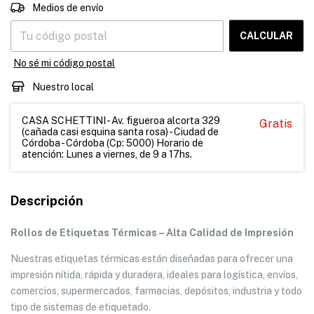
CAMBIAR CP
Entregas para el CP:
Medios de envío
CALCULAR
No sé mi código postal
Nuestro local
CASA SCHETTINI - Av. figueroa alcorta 329
Gratis
(cañada casi esquina santa rosa) - Ciudad de
Córdoba - Córdoba (Cp: 5000) Horario de
atención: Lunes a viernes, de 9 a 17hs.
Descripción
Rollos de Etiquetas Térmicas – Alta Calidad de Impresión
Nuestras etiquetas térmicas están diseñadas para ofrecer una
impresión nítida, rápida y duradera, ideales para logística, envíos,
comercios, supermercados, farmacias, depósitos, industria y todo
tipo de sistemas de etiquetado.