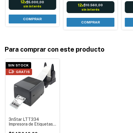
12
$5.000,00
x
12
$10.560,00
x
sin interés
sin interés
Para comprar con este producto
SIN STOCK
GRATIS
3nStar LTT334
Impresora de Etiquetas
Autoadhesivas – Con