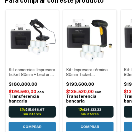
Para comprar con este producto
Kit comercios: Impresora
Kit: Impresora térmica
Kit:
ticket 80mm + Lector de
80mm Ticket
80m
Códigos + Rollos -
Comandera SCH TEC
Com
Combo ideal punto de
$180.800,00
Q80v + 8 Rollos
$193.600,00
Q80V
$19
venta Negocios
térmicos 80x50m +
tér
$126.560,00
$135.520,00
$13
con
con
Lector de código de
Lect
Transferencia
Transferencia
Tra
barras 1D Inalámbrico
barr
bancaria
bancaria
ban
Inal
12
12
$15.066,67
$16.133,33
x
x
sin interés
sin interés