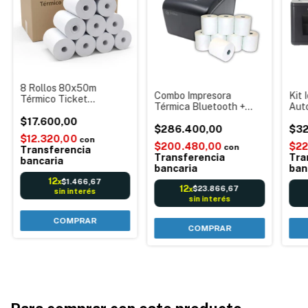
8 Rollos 80x50m
Combo Impresora
Kit 
Térmico Ticket
Térmica Bluetooth +
Auto
Comandera Térmica
Rollos: 3NSTAR
tér
Impresora fiscal 80mm
$17.600,00
Comandera Ticket
$286.400,00
Lan 
$32
$12.320,00
80mm + 8 Rollos 80x50
Mesa
con
$200.480,00
$22
con
Transferencia
Térmicos
Transferencia
Tra
bancaria
bancaria
ban
12
$1.466,67
x
12
$23.866,67
x
sin interés
sin interés