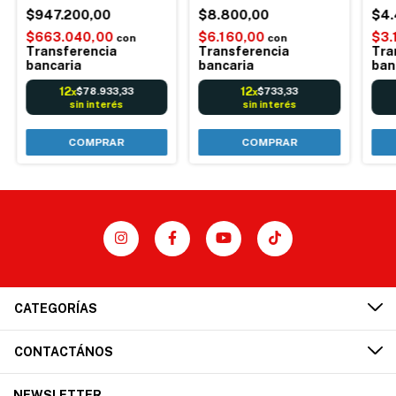
Multifuncional 8 en 1
$947.200,00
$8.800,00
Regu
$4.
$663.040,00
$6.160,00
$3.
con
con
Transferencia
Transferencia
Tra
bancaria
bancaria
ban
12
12
$78.933,33
$733,33
x
x
sin interés
sin interés
CATEGORÍAS
CONTACTÁNOS
NEWSLETTER