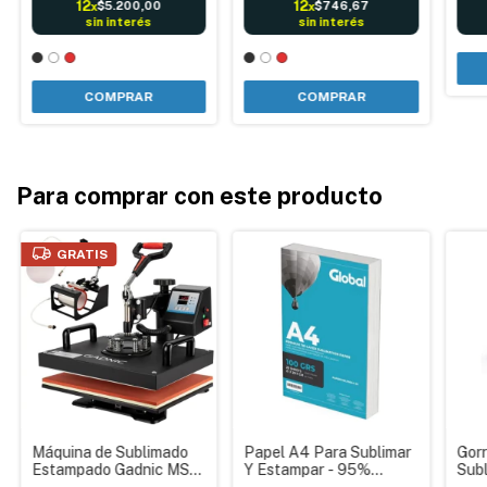
12
12
$5.200,00
$746,67
x
x
sin interés
sin interés
COMPRAR
COMPRAR
Para comprar con este producto
GRATIS
Máquina de Sublimado
Papel A4 Para Sublimar
Gorr
Estampado Gadnic MS2
Y Estampar - 95%
Subl
Combinada
Transferencia
Prem