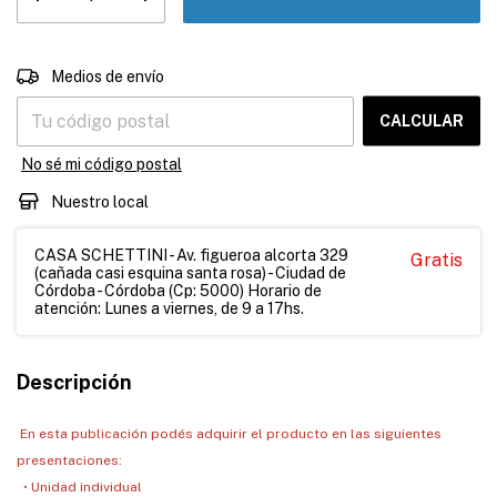
CAMBIAR CP
Entregas para el CP:
Medios de envío
CALCULAR
No sé mi código postal
Nuestro local
CASA SCHETTINI - Av. figueroa alcorta 329
Gratis
(cañada casi esquina santa rosa) - Ciudad de
Córdoba - Córdoba (Cp: 5000) Horario de
atención: Lunes a viernes, de 9 a 17hs.
Descripción
En esta publicación podés adquirir el producto en las siguientes
presentaciones:
• Unidad individual