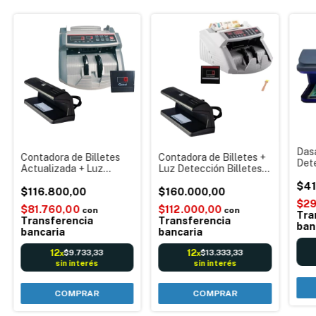
Das
Contadora de Billetes
Contadora de Billetes +
Dete
Actualizada + Luz
Luz Detección Billetes
fals
Detector Falsos Uv
Falsos Uv Combo
Eur
$41
Combo Integral Caja
$116.800,00
Integral Caja Comercios
$160.000,00
Comercios Cobro
Cobro Detector Uv
$29
$81.760,00
$112.000,00
con
con
Detección
Tra
Transferencia
Transferencia
ban
bancaria
bancaria
12
12
$9.733,33
$13.333,33
x
x
sin interés
sin interés