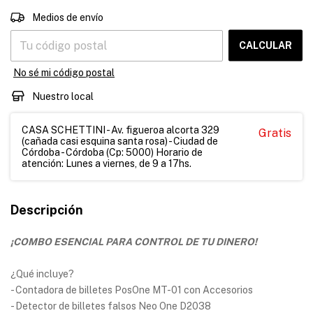
CAMBIAR CP
Entregas para el CP:
Medios de envío
CALCULAR
No sé mi código postal
Nuestro local
CASA SCHETTINI - Av. figueroa alcorta 329
Gratis
(cañada casi esquina santa rosa) - Ciudad de
Córdoba - Córdoba (Cp: 5000) Horario de
atención: Lunes a viernes, de 9 a 17hs.
Descripción
¡COMBO ESENCIAL PARA CONTROL DE TU DINERO!
¿Qué incluye?
- Contadora de billetes PosOne MT-01 con Accesorios
- Detector de billetes falsos Neo One D2038