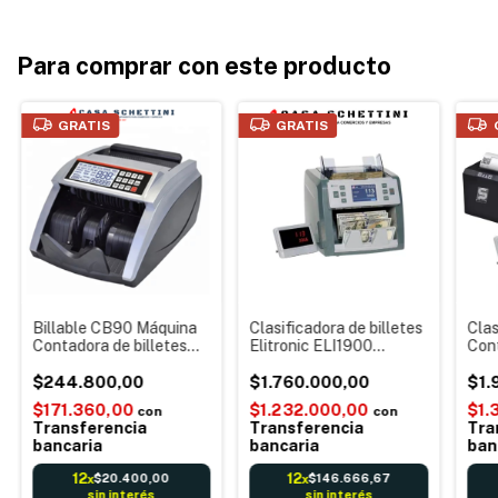
Para comprar con este producto
GRATIS
GRATIS
Billable CB90 Máquina
Clasificadora de billetes
Clas
Contadora de billetes
Elitronic ELI1900
Con
Sumadora Value
Cuenta y Clasifica
Clas
Detección por UV/MG
$244.800,00
Monto total Detección
$1.760.000,00
ELI-
$1.
Detección falsos
de falsos UV/MG/IR/CIS
tick
$171.360,00
$1.232.000,00
$1.
con
con
Pantalla A Color Táctil
anc
Transferencia
Transferencia
Tra
Impresión número de
de s
bancaria
bancaria
ban
serie Dólares
12
12
$20.400,00
$146.666,67
x
x
sin interés
sin interés