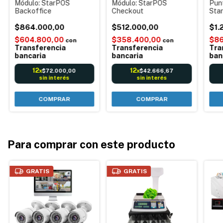
Módulo: StarPOS
Módulo: StarPOS
Punt
Backoffice
Checkout
Star
Soft
$864.000,00
$512.000,00
tick
$1.
vent
$604.800,00
$358.400,00
$86
con
con
Solu
Transferencia
Transferencia
Tra
empe
bancaria
bancaria
ban
12
12
$72.000,00
$42.666,67
x
x
sin interés
sin interés
Para comprar con este producto
GRATIS
GRATIS