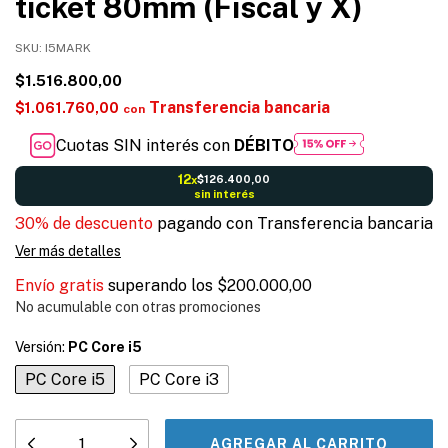
ticket 80mm (Fiscal y X)
SKU:
I5MARK
$1.516.800,00
Transferencia bancaria
$1.061.760,00
con
Cuotas SIN interés con
DÉBITO
12
$126.400,00
x
sin interés
30% de descuento
pagando con Transferencia bancaria
Ver más detalles
Envío gratis
superando los
$200.000,00
No acumulable con otras promociones
Versión:
PC Core i5
PC Core i5
PC Core i3