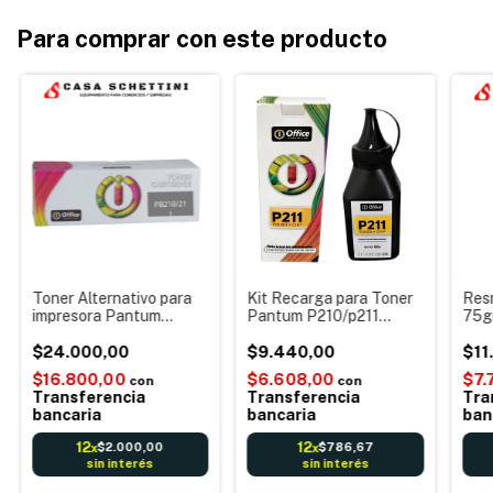
Para comprar con este producto
Toner Alternativo para
Kit Recarga para Toner
Res
impresora Pantum
Pantum P210/p211
75gr
P2500 M6550 2200
P2200 P2500 M6500
Bult
Pb211/210 Córdoba
$24.000,00
M6550 Marca Office
$9.440,00
mult
$11
Envíos Office
210
$16.800,00
$6.608,00
$7.
con
con
Transferencia
Transferencia
Tra
bancaria
bancaria
ban
12
12
$2.000,00
$786,67
x
x
sin interés
sin interés