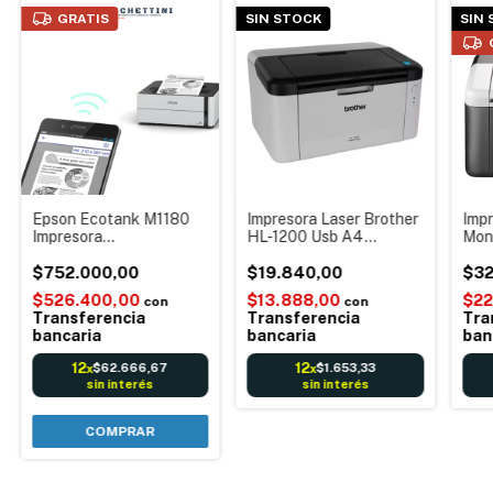
GRATIS
SIN STOCK
SIN
Epson Ecotank M1180
Impresora Laser Brother
Impr
Impresora
HL-1200 Usb A4
Mon
Monocromática Wifi
Monocromática Toner
HL-
11000 Pags
$752.000,00
TN1060
$19.840,00
impr
$32
ton
$526.400,00
$13.888,00
$22
con
con
Transferencia
Transferencia
Tra
bancaria
bancaria
ban
12
12
$62.666,67
$1.653,33
x
x
sin interés
sin interés