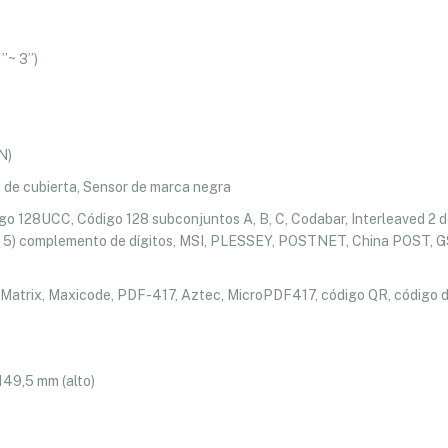
”~ 3”)
N)
 de cubierta, Sensor de marca negra
go 128UCC, Código 128 subconjuntos A, B, C, Codabar, Interleaved 2 
5) complemento de dígitos, MSI, PLESSEY, POSTNET, China POST, G
atrix, Maxicode, PDF-417, Aztec, MicroPDF417, código QR, código 
149,5 mm (alto)