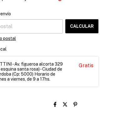
CAMBIAR CP
el CP:
 envío
CALCULAR
o postal
ocal
INI - Av. figueroa alcorta 329
Gratis
 esquina santa rosa) - Ciudad de
rdoba (Cp: 5000) Horario de
es a viernes, de 9 a 17hs.