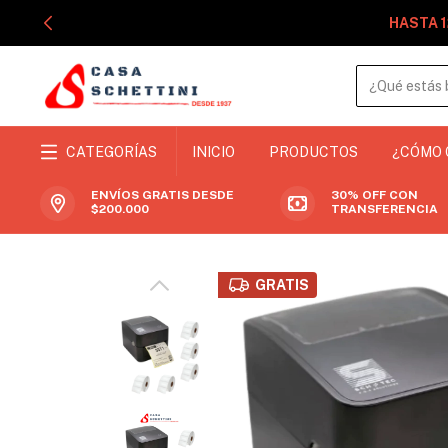
HASTA 1
CATEGORÍAS
INICIO
PRODUCTOS
¿CÓMO
ENVÍOS GRATIS DESDE
30% OFF CON
$200.000
TRANSFERENCIA
GRATIS