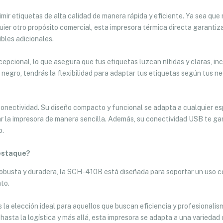
ir etiquetas de alta calidad de manera rápida y eficiente. Ya sea que
quier otro propósito comercial, esta impresora térmica directa garantiz
bles adicionales.
epcional, lo que asegura que tus etiquetas luzcan nítidas y claras, inc
n negro, tendrás la flexibilidad para adaptar tus etiquetas según tus 
onectividad. Su diseño compacto y funcional se adapta a cualquier es
ar la impresora de manera sencilla. Además, su conectividad USB te ga
o.
estaque?
 robusta y duradera, la SCH-410B está diseñada para soportar un uso 
to.
la elección ideal para aquellos que buscan eficiencia y profesionalis
asta la logística y más allá, esta impresora se adapta a una variedad 