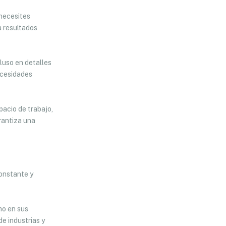
 necesites
a resultados
luso en detalles
necesidades
pacio de trabajo,
rantiza una
constante y
mo en sus
de industrias y