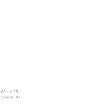
tas SCH-410B de
ora está lista