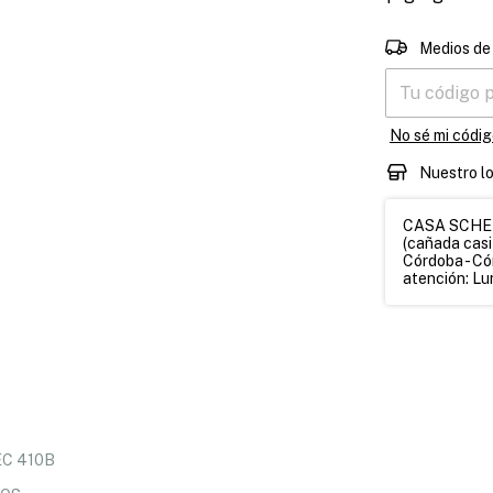
Entregas para 
Medios de
No sé mi códig
Nuestro l
CASA SCHETT
(cañada casi
Córdoba - Có
atención: Lun
C 410B