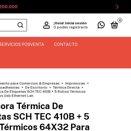
$200.000
0
¡Hola!
Iniciá sesión
O podés registrarte
SERVICIOS POSVENTA
CONTACTO
iento para Comercios & Empresas
>
Impresoras
>
toadhesivas
>
De Escritorio
>
Térmica Directa
>
ca De Etiquetas SCH TEC 410B + 5 Rollos Térmicos
os Usb Ethernet Lan
ora Térmica De
tas SCH TEC 410B + 5
 Térmicos 64X32 Para