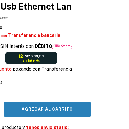
 Usb Ethernet Lan
4X32
0
Transferencia bancaria
con
SIN interés con
DÉBITO
12
$21.733,33
x
sin interés
uento
pagando con Transferencia
es
e producto y
tenés envío gratis!