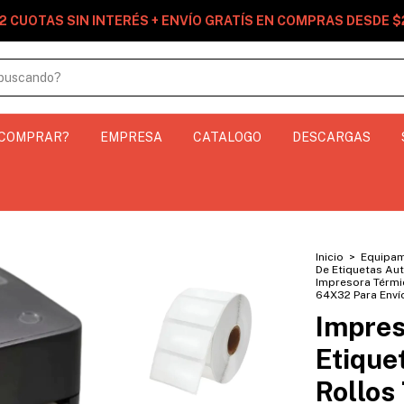
2 CUOTAS SIN INTERÉS + ENVÍO GRATÍS EN COMPRAS DESDE 
 COMPRAR?
EMPRESA
CATALOGO
DESCARGAS
Inicio
>
Equipam
De Etiquetas Au
Impresora Térmi
64X32 Para Enví
Impres
Etique
Rollos