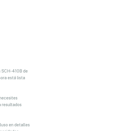
tas SCH-410B de
ora está lista
 necesites
a resultados
luso en detalles