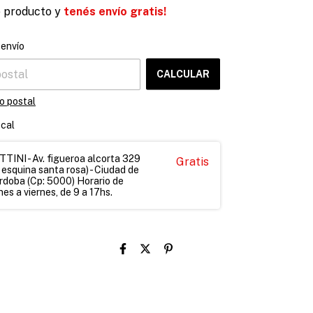
e producto y
tenés envío gratis!
CAMBIAR CP
el CP:
 envío
CALCULAR
o postal
ocal
INI - Av. figueroa alcorta 329
Gratis
 esquina santa rosa) - Ciudad de
rdoba (Cp: 5000) Horario de
es a viernes, de 9 a 17hs.