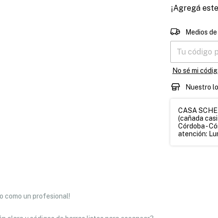
¡Agregá est
Entregas para 
Medios de
No sé mi códig
Nuestro l
CASA SCHETT
(cañada casi
Córdoba - Có
atención: Lun
io como un profesional!