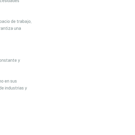
necesidades
pacio de trabajo,
rantiza una
constante y
mo en sus
de industrias y