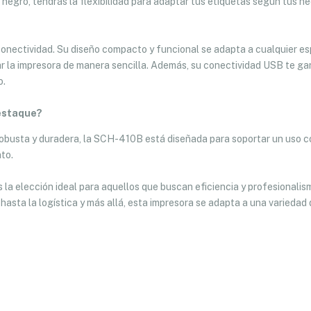
n negro, tendrás la flexibilidad para adaptar tus etiquetas según tus 
onectividad. Su diseño compacto y funcional se adapta a cualquier es
ar la impresora de manera sencilla. Además, su conectividad USB te ga
o.
estaque?
 robusta y duradera, la SCH-410B está diseñada para soportar un uso 
to.
la elección ideal para aquellos que buscan eficiencia y profesionalis
asta la logística y más allá, esta impresora se adapta a una variedad 