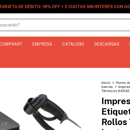
TARJETA DE DÉBITO: 18% OFF + 3 CUOTAS SIN INTERÉS CON 
 COMPRAR?
EMPRESA
CATALOGO
DESCARGAS
Inicio
>
Punto d
barras
>
Impres
Térmicos 64X32 
Impres
Etique
Rollos