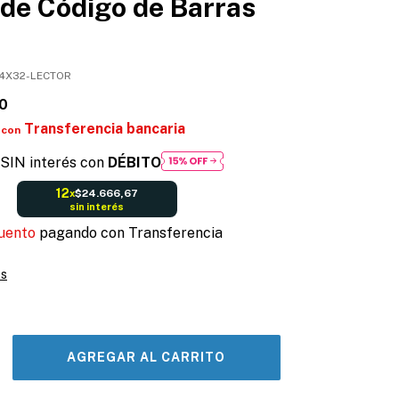
 de Código de Barras
4X32-LECTOR
0
Transferencia bancaria
con
SIN interés con
DÉBITO
12
$24.666,67
x
sin interés
uento
pagando con Transferencia
es