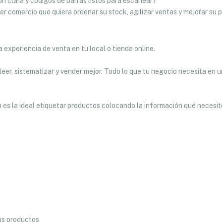
n clara y códigos de barras listos para escanear?
r comercio que quiera ordenar su stock, agilizar ventas y mejorar su 
a experiencia de venta en tu local o tienda online.
leer, sistematizar y vender mejor. Todo lo que tu negocio necesita en u
 es la ideal etiquetar productos colocando la información qué necesit
us productos