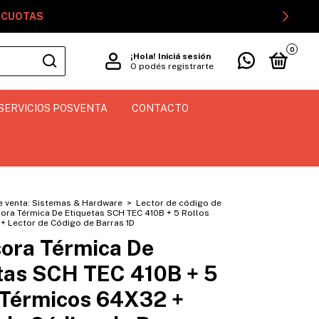
GOCUOTAS
0
¡Hola!
Iniciá sesión
O podés registrarte
SERVICIOS POSVENTA
CONTACTO
e venta: Sistemas & Hardware
>
Lector de código de
ora Térmica De Etiquetas SCH TEC 410B + 5 Rollos
+ Lector de Código de Barras 1D
ora Térmica De
tas SCH TEC 410B + 5
 Térmicos 64X32 +