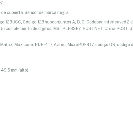
N)
 de cubierta, Sensor de marca negra
go 128UCC, Código 128 subconjuntos A, B, C, Codabar, Interleaved 2 
5) complemento de dígitos, MSI, PLESSEY, POSTNET, China POST, G
atrix, Maxicode, PDF-417, Aztec, MicroPDF417, código QR, código 
149,5 mm (alto)