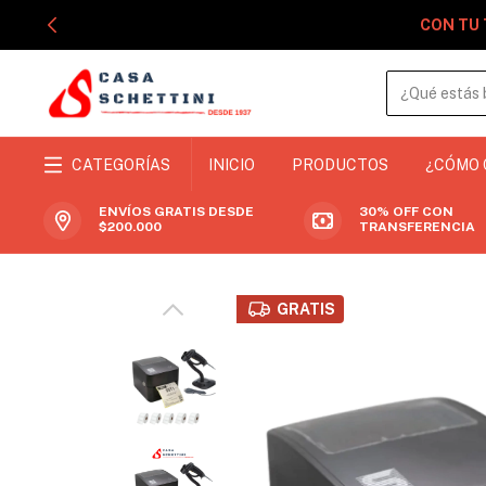
CON TU 
CATEGORÍAS
INICIO
PRODUCTOS
¿CÓMO
ENVÍOS GRATIS DESDE
30% OFF CON
$200.000
TRANSFERENCIA
GRATIS