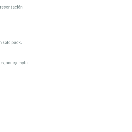
presentación.
n solo pack.
es, por ejemplo: