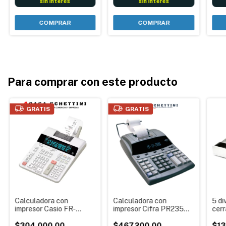
sin interés
sin interés
COMPRAR
Para comprar con este producto
GRATIS
GRATIS
Calculadora con
Calculadora con
5 di
impresor Casio FR-
impresor Cifra PR235
cer
2650rc Máquina de
Máquina de sumar para
Mon
sumar con impresión de
$304.000,00
Uso intensivo
$467.200,00
Reg
$13