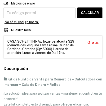
CAMBIAR CP
Entregas para el CP:
Medios de envío
CALCULAR
No sé mi código postal
Nuestro local
CASA SCHETTINI - Av. figueroa alcorta 329
Gratis
(cañada casi esquina santa rosa) - Ciudad de
Córdoba - Córdoba (Cp: 5000) Horario de
atención: Lunes a viernes, de 9 a 17hs.
Descripción
🛍️ Kit de Punto de Venta para Comercios – Calculadora con
impresor + Caja de Dinero + Rollos
¡La solución ideal para agilizar ventas y mantener el control en tu
comercio!
Este kit completo está diseñado para ofrecer eficiencia,