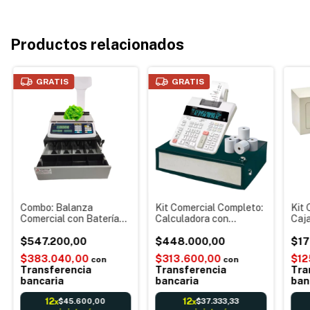
Productos relacionados
GRATIS
GRATIS
Combo: Balanza
Kit Comercial Completo:
Kit 
Comercial con Batería
Calculadora con
Caja
Systel Croma (con
Impresora Caja para
Bill
mástil) o Clipse (sin
$547.200,00
Dinero Rollos de Papel
$448.000,00
Fue
$17
mástil) 31kg + Caja para
Obra simple Córdoba
buzó
$383.040,00
$313.600,00
$12
con
con
Dinero gaveta 4
Envíos
Sin 
Transferencia
Transferencia
Tra
divisiones
Ofic
bancaria
bancaria
ban
12
12
$45.600,00
$37.333,33
x
x