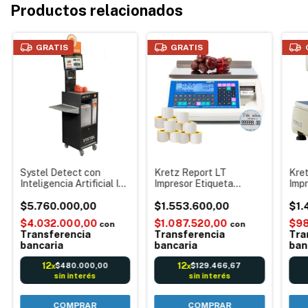
Productos relacionados
GRATIS
GRATIS
Systel Detect con
Kretz Report LT
Kret
Inteligencia Artificial IA
Impresor Etiqueta
Imp
Balanza Autoservicio
autoadhesiva Balanza
Bala
línea supermercados
$5.760.000,00
Digital electrónica Usb
$1.553.600,00
elec
$1.
Reconocmiento
Itegra + 12 Rollos de
barr
$4.032.000,00
$1.087.520,00
$98
con
con
automático productos
etiquetas
Mást
Transferencia
Transferencia
Tra
bancaria
bancaria
ban
12
12
$480.000,00
$129.466,67
x
x
sin interés
sin interés