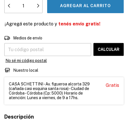
¡Agregá este producto y
tenés envío gratis!
CAMBIAR CP
Entregas para el CP:
Medios de envío
CALCULAR
No sé mi código postal
Nuestro local
CASA SCHETTINI - Av. figueroa alcorta 329
Gratis
(cañada casi esquina santa rosa) - Ciudad de
Córdoba - Córdoba (Cp: 5000) Horario de
atención: Lunes a viernes, de 9 a 17hs.
Descripción