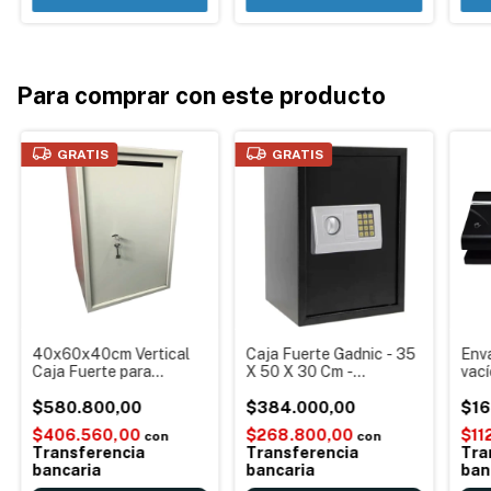
Para comprar con este producto
GRATIS
GRATIS
40x60x40cm Vertical
Caja Fuerte Gadnic - 35
Enva
Caja Fuerte para
X 50 X 30 Cm -
vací
abulonar en pared Con
Seguridad Reforzada
Bols
llave
$580.800,00
Digital Con Llave y
$384.000,00
Port
$16
Teclado
anch
$406.560,00
$268.800,00
$11
con
con
70kp
Transferencia
Transferencia
Tra
cont
bancaria
bancaria
ban
esp