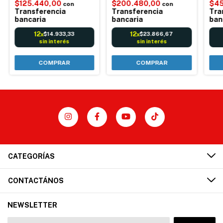
$125.440,00
$200.480,00
$45
con
con
Sistema de punto de
Transferencia
Transferencia
Tra
venta para control de
bancaria
bancaria
ban
comercios
12
12
$14.933,33
$23.866,67
x
x
sin interés
sin interés
COMPRAR
CATEGORÍAS
CONTACTÁNOS
NEWSLETTER