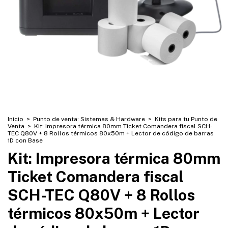
Inicio
>
Punto de venta: Sistemas & Hardware
>
Kits para tu Punto de
Venta
>
Kit: Impresora térmica 80mm Ticket Comandera fiscal SCH-
TEC Q80V + 8 Rollos térmicos 80x50m + Lector de código de barras
1D con Base
Kit: Impresora térmica 80mm
Ticket Comandera fiscal
SCH-TEC Q80V + 8 Rollos
térmicos 80x50m + Lector