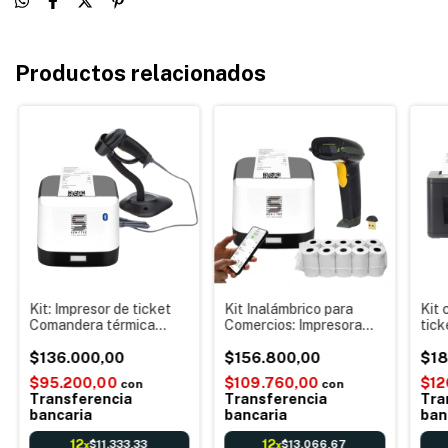
Productos relacionados
Kit: Impresor de ticket
Kit Inalámbrico para
Kit 
Comandera térmica
Comercios: Impresora
tick
58mm Usb & Bluetooth
térmica 58mm Bt +
Códi
+ Lector de código de
$136.000,00
Lector Códigos 1D
$156.800,00
Comb
$18
barras 1D con Base
Inalámbrico + Rollos
ven
$95.200,00
$109.760,00
$12
con
con
Cobros Facturación
Transferencia
Transferencia
Tra
bancaria
bancaria
ban
12
12
$11.333,33
$13.066,67
x
x