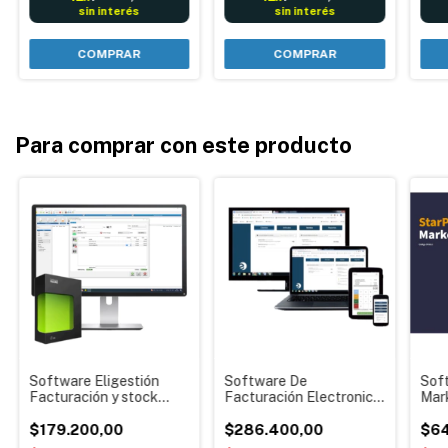
sin interés
sin interés
Para comprar con este producto
Software Eligestión
Software De
Sof
Facturación y stock
Facturación Electronica
Mar
Proveedores compatible
Fiscal Elitronic Elisoft
Elec
factura electrónica o
$179.200,00
Nube Stock
$286.400,00
de S
$64
impresora fiscal -
Administración
Admi