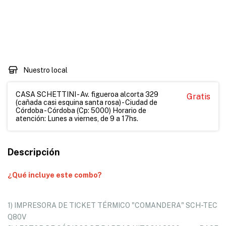
Medios de envío
CAMBIAR CP
Entregas para el CP:
CALCULAR
Nuestro local
CASA SCHETTINI - Av. figueroa alcorta 329
Gratis
(cañada casi esquina santa rosa) - Ciudad de
Córdoba - Córdoba (Cp: 5000) Horario de
atención: Lunes a viernes, de 9 a 17hs.
Descripción
¿Qué incluye este combo?
1) IMPRESORA DE TICKET TÉRMICO "COMANDERA" SCH-TEC
Q80V