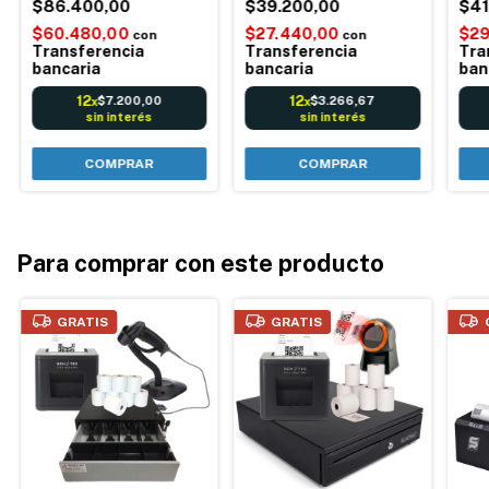
de barras Qr PDF417
$86.400,00
Apoyo
$39.200,00
bas
$41
Datamatrix Dni
$60.480,00
$27.440,00
$29
con
con
Transferencia
Transferencia
Tra
bancaria
bancaria
ban
12
12
$7.200,00
$3.266,67
x
x
sin interés
sin interés
Para comprar con este producto
GRATIS
GRATIS