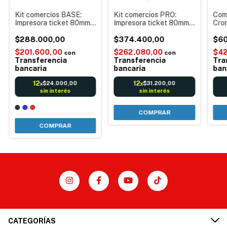
Kit comercios BASE:
Kit comercios PRO:
Com
Impresora ticket 80mm +
Impresora ticket 80mm +
Crom
Lector de Códigos 1D
Lector de Códigos
impr
con Base + 8 Rollos
$288.000,00
Omnidireccional+ 8
$374.400,00
58m
$60
80x50 + Caja para
Rollos 80x50 + Caja
Bal
$201.600,00
$262.080,00
$42
con
con
dinero con cerradura
para dinero electronica
imp
Transferencia
Transferencia
Tra
Manual
5 Divisiones SCH TEC
bancaria
bancaria
ban
12
12
$24.000,00
$31.200,00
x
x
sin interés
sin interés
COMPRAR
CATEGORÍAS