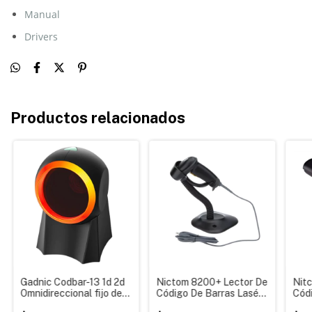
Manual
Drivers
Productos relacionados
Gadnic Codbar-13 1d 2d
Nictom 8200+ Lector De
Nit
Omnidireccional fijo de
Código De Barras Lasér
Códi
mesa Lector de código
Usb 1d con Base de
Dni