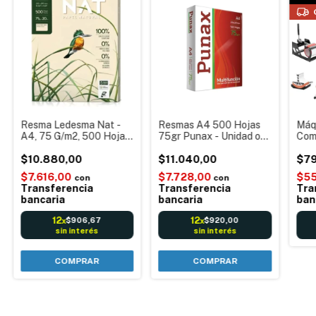
Resma Ledesma Nat -
Resmas A4 500 Hojas
Máq
A4, 75 G/m2, 500 Hojas
75gr Punax - Unidad o
Com
Color Beige Resma -
Bulto - Impresora láser
Mult
500 Hojas Unidad o
$10.880,00
multifución color blanco
$11.040,00
$79
Bulto
210 X 297mm
$7.616,00
$7.728,00
$55
con
con
Transferencia
Transferencia
Tra
bancaria
bancaria
ban
12
12
$906,67
$920,00
x
x
sin interés
sin interés
COMPRAR
COMPRAR