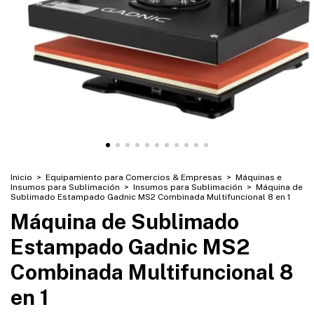
Inicio
>
Equipamiento para Comercios & Empresas
>
Máquinas e
Insumos para Sublimación
>
Insumos para Sublimación
>
Máquina de
Sublimado Estampado Gadnic MS2 Combinada Multifuncional 8 en 1
Máquina de Sublimado
Estampado Gadnic MS2
Combinada Multifuncional 8
en 1