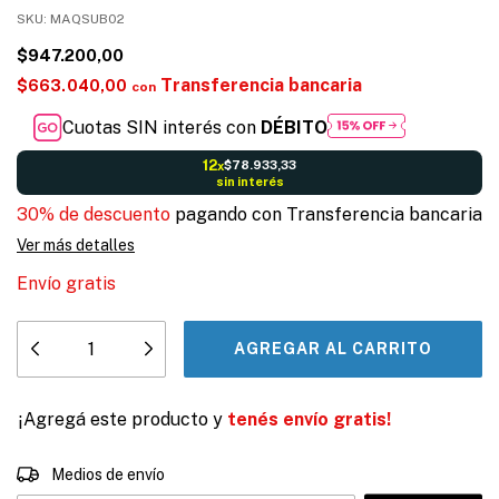
SKU:
MAQSUB02
$947.200,00
Transferencia bancaria
$663.040,00
con
Cuotas SIN interés con
DÉBITO
12
$78.933,33
x
sin interés
30% de descuento
pagando con Transferencia bancaria
Ver más detalles
Envío gratis
¡Agregá este producto y
tenés envío gratis!
CAMBIAR CP
Entregas para el CP:
Medios de envío