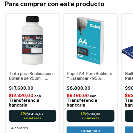
Para comprar con este producto
Tinta para Sublimación
Papel A4 Para Sublimar
Guil
Botella de 250ml –
Y Estampar - 95%
Pal
Precisión, Calidad y
Transferencia
Das
Cantidad
$17.600,00
$8.800,00
Meta
$90
75G
$12.320,00
$6.160,00
$63
con
con
Transferencia
Transferencia
Tra
bancaria
bancaria
ban
12
12
$1.466,67
$733,33
x
x
sin interés
sin interés
4 colores