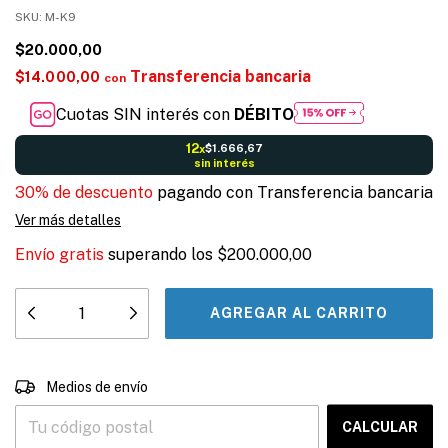
SKU:
M-K9
$20.000,00
Transferencia bancaria
$14.000,00
con
Cuotas SIN interés con
DÉBITO
12
$1.666,67
x
sin interés
30% de descuento
pagando con Transferencia bancaria
Ver más detalles
Envío gratis
superando los
$200.000,00
CAMBIAR CP
Entregas para el CP:
Medios de envío
CALCULAR