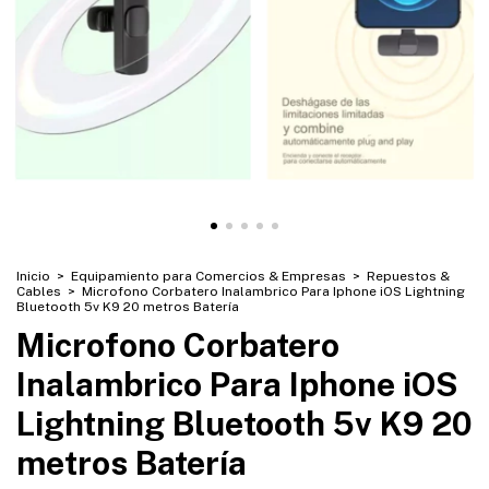
Inicio
>
Equipamiento para Comercios & Empresas
>
Repuestos &
Cables
>
Microfono Corbatero Inalambrico Para Iphone iOS Lightning
Bluetooth 5v K9 20 metros Batería
Microfono Corbatero
Inalambrico Para Iphone iOS
Lightning Bluetooth 5v K9 20
metros Batería