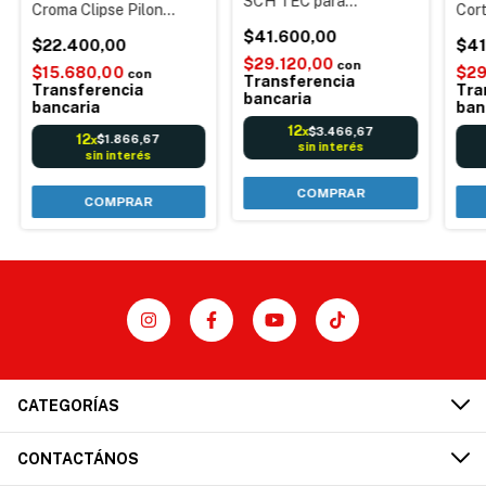
SCH TEC para
Croma Clipse Pilon
Cor
Impresora Térmica - 24v
Kretz Novel Aura
Dyn
2.5a c/ Cable-
$41.600,00
$22.400,00
$41
Compatible Comanderas
$29.120,00
con
Impresoras Fiscales
$15.680,00
$29
con
Transferencia
Transferencia
Tra
bancaria
bancaria
ban
12
$3.466,67
x
12
$1.866,67
x
sin interés
sin interés
COMPRAR
CATEGORÍAS
CONTACTÁNOS