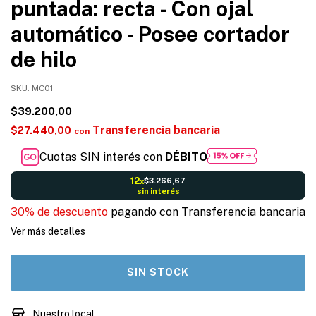
puntada: recta - Con ojal
automático - Posee cortador
de hilo
SKU:
MC01
$39.200,00
Transferencia bancaria
$27.440,00
con
Cuotas SIN interés con
DÉBITO
12
$3.266,67
x
sin interés
30% de descuento
pagando con Transferencia bancaria
Ver más detalles
Nuestro local