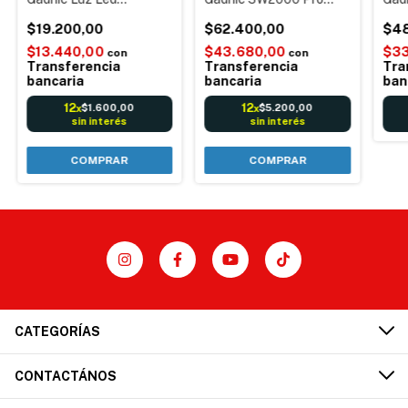
Direccional 8x Ajustable
Hogareña Portátil Con
Hoga
Industria Textil Córdoba
$19.200,00
Mesa y Accesorios 2
$62.400,00
Velo
$48
Envíos
Velocidades Luz Led
$13.440,00
$43.680,00
$33
con
con
Transferencia
Transferencia
Tra
bancaria
bancaria
ban
12
12
$1.600,00
$5.200,00
x
x
sin interés
sin interés
CATEGORÍAS
CONTACTÁNOS