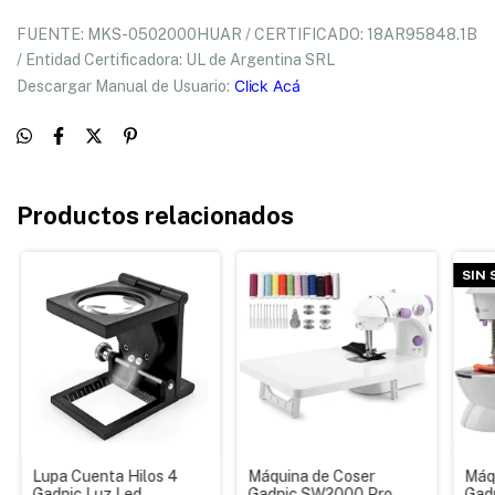
FUENTE: MKS-0502000HUAR / CERTIFICADO: 18AR95848.1B
/ Entidad Certificadora: UL de Argentina SRL
Click Acá
Descargar Manual de Usuario:
Productos relacionados
SIN
Lupa Cuenta Hilos 4
Máquina de Coser
Máq
Gadnic Luz Led
Gadnic SW2000 Pro
Gad