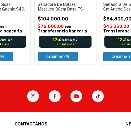
Bolsas
Selladora De Bolsas
Selladora De 
m Gadnic S400
Metálica 30cm Dasa FS-
Cm Ancho Das
 Packaging
300PRO Selladora
regulador tem
ulador
0
Cortadora Bolsa Friselina
$104.000,00
Repuestos
$64.800,0
Regulador
$72.800,00
$45.360,00
con
con
a bancaria
Transferencia bancaria
Transferenci
12
12
.266,67
$8.666,67
$5.
x
x
nterés
sin interés
sin i
CONTACTÁNOS
N