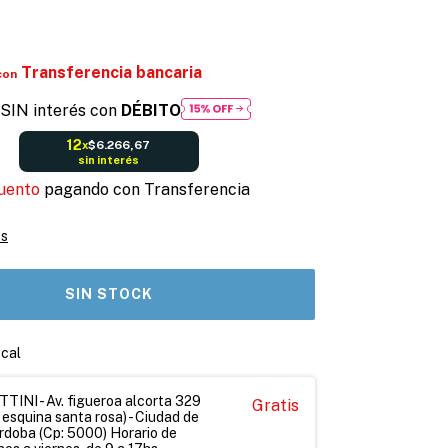
Transferencia bancaria
con
SIN interés con
DÉBITO
12
$6.266,67
x
sin interés
uento
pagando con Transferencia
es
ocal
INI - Av. figueroa alcorta 329
Gratis
 esquina santa rosa) - Ciudad de
rdoba (Cp: 5000) Horario de