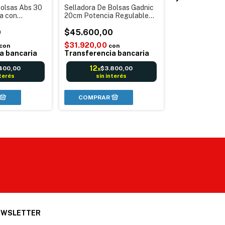
Bolsas Abs 30
Selladora De Bolsas Gadnic
Selladora De B
a con
20cm Potencia Regulable
Metálica 40cm
peratura +
250w Metal
400PRO Sella
0
$45.600,00
Cortadora Bols
$146.400,0
$31.920,00
Regulador
con
con
$102.480,00
a bancaria
Transferencia bancaria
Transferenci
12
400,00
$3.800,00
x
12
$12
x
nterés
sin interés
sin in
EWSLETTER