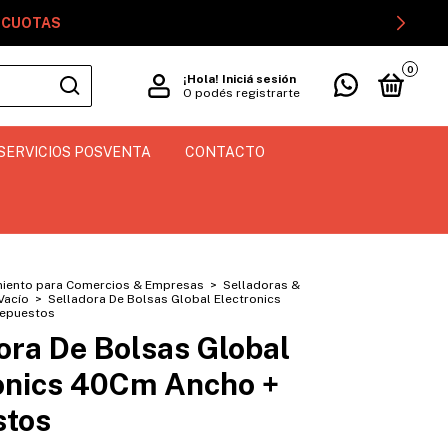
GOCUOTAS
0
¡Hola!
Iniciá sesión
O podés registrarte
SERVICIOS POSVENTA
CONTACTO
iento para Comercios & Empresas
>
Selladoras &
Vacío
>
Selladora De Bolsas Global Electronics
epuestos
ora De Bolsas Global
onics 40Cm Ancho +
stos