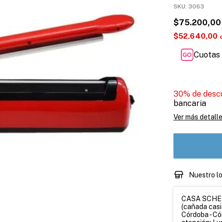
SKU:
3063
$75.200,00
$52.640,00
Cuotas 
30% de desc
bancaria
Ver más detall
Nuestro l
CASA SCHETT
(cañada casi
Córdoba - Có