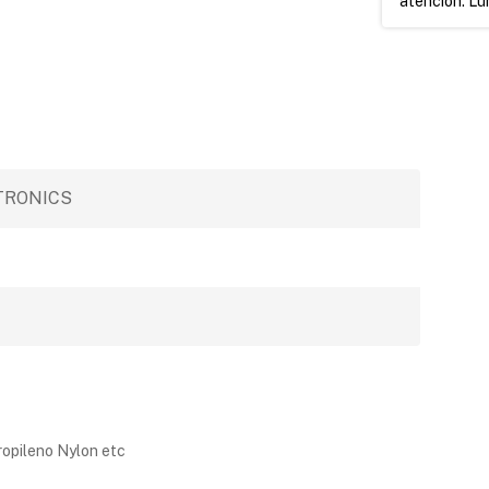
atención: Lun
TRONICS
propileno Nylon etc