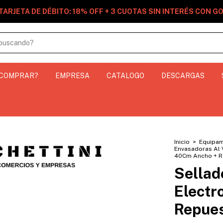
TARJETA DE DÉBITO: 18% OFF + 3 CUOTAS SIN INTERÉS CON 
 COMPRAR?
EMPRESA
CATALOGO
DESCARGAS
Inicio
>
Equipam
Envasadoras Al 
40Cm Ancho + R
Sellad
Electr
Repue