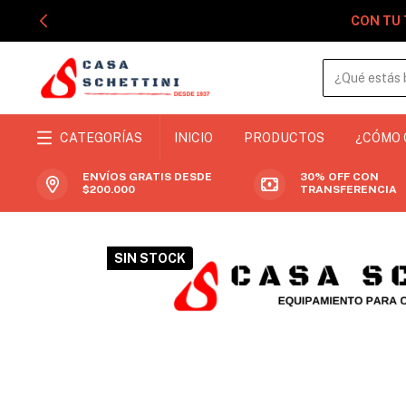
CON TU 
CATEGORÍAS
INICIO
PRODUCTOS
¿CÓMO
ENVÍOS GRATIS DESDE
30% OFF CON
$200.000
TRANSFERENCIA
SIN STOCK