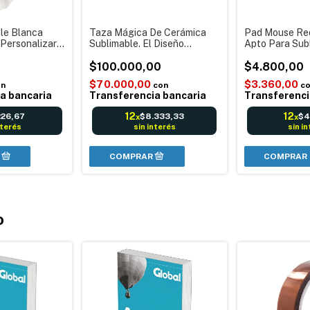
le Blanca
Taza Mágica De Cerámica
Pad Mouse Re
 Personalizar
Sublimable. El Diseño
Apto Para Sub
Aparece Con El Calor Pack
Blanco Sin Di
Por 10 Unidades
$100.000,00
$4.800,00
$70.000,00
$3.360,00
on
con
c
a bancaria
Transferencia bancaria
Transferenci
12
12
226,67
$8.333,33
$4
x
x
nterés
sin interés
sin i
COMPRAR
o