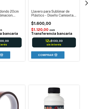
dondo 20cm
Llavero para Sublimar de
Termo Bala Su
limacion
Plástico - Diseño Camiseta
500cc Metal Fr
seño
Ideal Souvenirs Deportivo
Aluminio Córd
Merchandandising
$1.600,00
$21.600,00
Personalizados
$1.120,00
on
con
$15.120,00
c
a bancaria
Transferencia bancaria
Transferenci
12
00,00
$133,33
x
12
$1.
x
nterés
sin interés
sin in
COMPRAR
COMPRAR