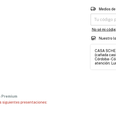
Entregas para 
Medios de
No sé mi códig
Nuestro l
CASA SCHETT
(cañada casi
Córdoba - Có
atención: Lun
a Premium
as siguientes presentaciones: