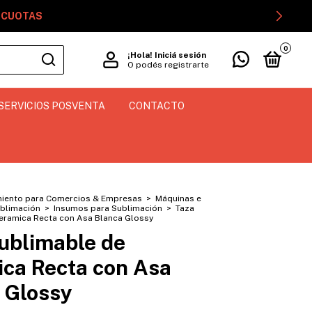
GOCUOTAS
0
¡Hola!
Iniciá sesión
O podés registrarte
SERVICIOS POSVENTA
CONTACTO
iento para Comercios & Empresas
>
Máquinas e
blimación
>
Insumos para Sublimación
>
Taza
eramica Recta con Asa Blanca Glossy
ublimable de
ca Recta con Asa
 Glossy