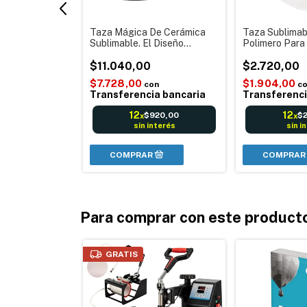
ca Sport
Taza Mágica De Cerámica
Taza Sublimab
500ml -
Sublimable. El Diseño
Polimero Para
lores
Aparece Con El Calor Negro
Fotos Dibujos
0
Por Unidad
$11.040,00
$2.720,00
$7.728,00
$1.904,00
con
con
c
a bancaria
Transferencia bancaria
Transferenci
12
12
.640,00
$920,00
$
x
x
nterés
sin interés
sin i
COMPRAR
Para comprar con este product
GRATIS