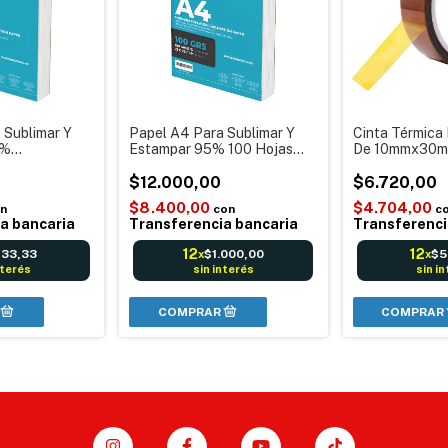
 Sublimar Y
Papel A4 Para Sublimar Y
Cinta Térmica 
5%
Estampar 95% 100 Hojas
De 10mmx30mt
Transferencia Premium
$12.000,00
$6.720,00
$8.400,00
$4.704,00
n
con
c
a bancaria
Transferencia bancaria
Transferenci
12
12
33,33
$1.000,00
$5
x
x
nterés
sin interés
sin i