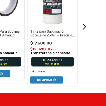
Para Sublimar
Tinta para Sublimación
Regla Guía par
 Amarillo
Botella de 250ml – Precisión,
Remeras – Sub
Calidad y Cantidad
y Vinilo Textil
$17.600,00
$46.240,00
$12.320,00
on
con
$32.368,00
a bancaria
Transferencia bancaria
Transferenci
12
60,00
$1.466,67
x
12
$3.
x
nterés
sin interés
sin in
4 colores
COMPRAR