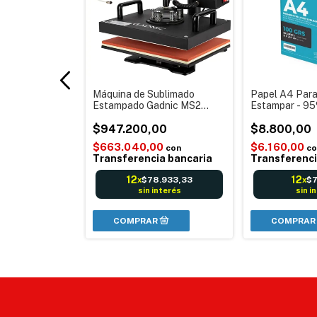
stampado
Máquina de Sublimado
Papel A4 Para
dnic MS5
Estampado Gadnic MS2
Estampar - 9
l Diez en Uno
Combinada Multifuncional 8
Transferencia
,00
en 1
$947.200,00
$8.800,00
0
$663.040,00
$6.160,00
con
con
co
a bancaria
Transferencia bancaria
Transferenci
12
12
.266,67
$78.933,33
$7
x
x
nterés
sin interés
sin i