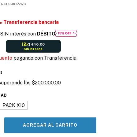
T-CER-11OZ-WG
Transferencia bancaria
n
SIN interés con
DÉBITO
12
$440,00
x
sin interés
uento
pagando con Transferencia
es
superando los
$200.000,00
DAD
PACK X10