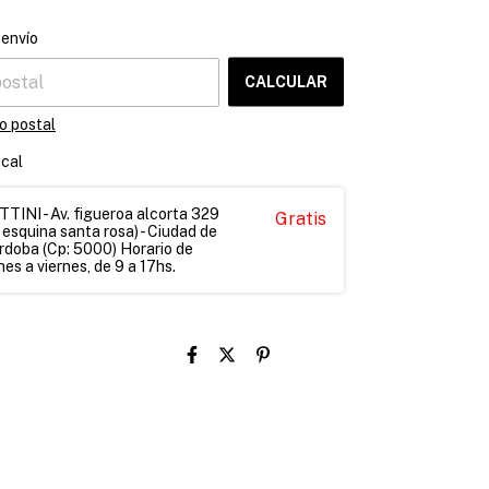
CAMBIAR CP
el CP:
 envío
CALCULAR
o postal
ocal
INI - Av. figueroa alcorta 329
Gratis
 esquina santa rosa) - Ciudad de
rdoba (Cp: 5000) Horario de
es a viernes, de 9 a 17hs.