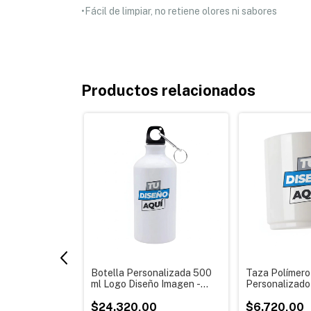
•Fácil de limpiar, no retiene olores ni sabores
Productos relacionados
stampado
Botella Personalizada 500
Taza Polímero
dnic MS5
ml Logo Diseño Imagen -
Personalizado
l Diez en Uno
Tapa Deportiva
Dibujo Empresa
,00
$24.320,00
Pack x 10
$6.720,00