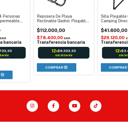
4 Personas
Reposera De Playa
Silla Plegable
mpermeable
Reclinable Gadnic Plegable
Camping Direc
 (Verde)
2 Posiciones
Reforzada Aire
lso
0
$112.000,00
Campamento 
$41.600,00
Envíos
$78.400,00
$29.120,00
con
con
c
a bancaria
Transferencia bancaria
Transferenci
12
12
.733,33
$9.333,33
$3.
x
x
nterés
sin interés
sin i