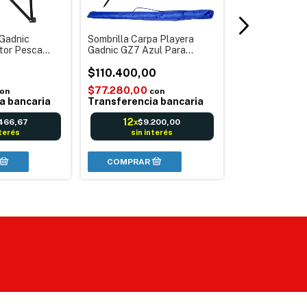
 Gadnic
Sombrilla Carpa Playera
Cocina Electri
tor Pesca
Gadnic GZ7 Azul Para
Portatil Camp
 Libre
Exterior Bolso Transporte
Hornallas Neg
Córdoba
Playa Rio Montaña
$110.400,00
$67.200,00
$77.280,00
on
con
$47.040,00
a bancaria
Transferencia bancaria
Transferenci
12
466,67
$9.200,00
x
12
$5.
x
nterés
sin interés
sin in