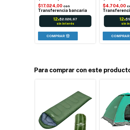
0
$17.024,00
$4.704,00
con
con
c
a bancaria
Transferencia bancaria
Transferenci
12
12
.266,67
$2.026,67
$5
x
x
nterés
sin interés
sin i
COMPRAR
COMPRAR
Para comprar con este product