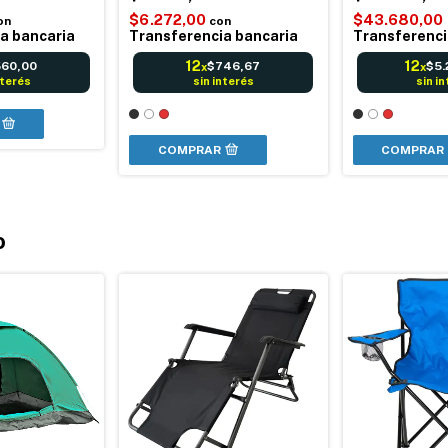
$6.272,00
$43.680,00
on
con
a bancaria
Transferencia bancaria
Transferenci
12
12
60,00
$746,67
$5.
x
x
nterés
sin interés
sin i
COMPRAR
COMPRAR
o