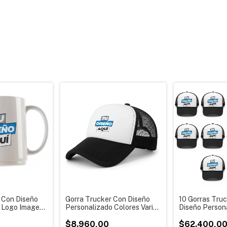
 Con Diseño
Gorra Trucker Con Diseño
10 Gorras Tru
 Logo Imagen
Personalizado Colores Varios
Diseño Person
rial - Unidad o
Por Unidad Talle Regulable
Colores Varios
$8.960,00
Talle Regulab
$62.400,0