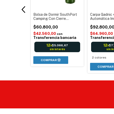
ca Sport
Bolsa de Dormir SouthPort
Carpa Gadnic 
500ml -
Camping Con Cierre
Automática I
lores
Acampar Waggs Nuevo
con mosquitero
0
Córdoba Envíos
$60.800,00
20x20 con Bo
$92.800,0
$42.560,00
$64.960,00
con
con
a bancaria
Transferencia bancaria
Transferenci
12
12
.640,00
$5.066,67
$7
x
x
nterés
sin interés
sin i
2 colores
COMPRAR