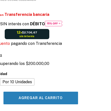
Transferencia bancaria
on
SIN interés con
DÉBITO
12
$2.706,67
x
sin interés
uento
pagando con Transferencia
es
superando los
$200.000,00
idad
Por 10 Unidades