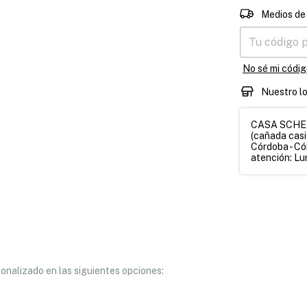
Entregas para 
Medios de
No sé mi códig
Nuestro l
CASA SCHETT
(cañada casi
Córdoba - Có
atención: Lun
sonalizado en las siguientes opciones: