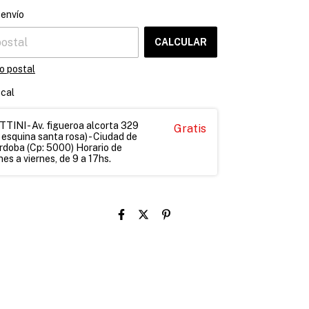
CAMBIAR CP
el CP:
 envío
CALCULAR
o postal
ocal
INI - Av. figueroa alcorta 329
Gratis
 esquina santa rosa) - Ciudad de
rdoba (Cp: 5000) Horario de
es a viernes, de 9 a 17hs.