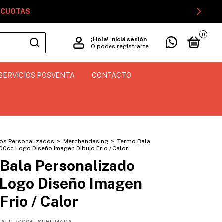
GOCUOTAS
0
¡Hola!
Iniciá sesión
O podés registrarte
SERVICIOS POSVENTA
CONTACTO
os Personalizados
>
Merchandasing
>
Termo Bala
00cc Logo Diseño Imagen Dibujo Frio / Calor
Bala Personalizado
Logo Diseño Imagen
Frio / Calor
-ALU-500ML-SUBLIMADA