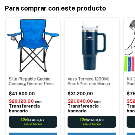
Para comprar con este producto
Silla Plegable Gadnic
Vaso Termico 1200Ml
Kit 
Camping Director Pesca
SouthPort con Manija y
Gad
Reforzada Aire Libre
Sorbete
Ban
Campamento Córdoba
$41.600,00
$31.200,00
Soga
$75
Envíos
$29.120,00
$21.840,00
$52
con
con
Transferencia
Transferencia
Tra
bancaria
bancaria
ban
12
12
$3.466,67
$2.600,00
x
x
sin interés
sin interés