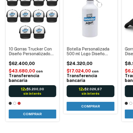
10 Gorras Trucker Con
Botella Personalizada
Gor
Diseño Personalizado
500 ml Logo Diseño
Dis
Colores Varios Por
Imagen - Tapa Deportiva
Colo
Unidad Talle Regulable
$62.400,00
$24.320,00
Unid
$8.
$43.680,00
$17.024,00
$6.
con
con
Transferencia
Transferencia
Tra
bancaria
bancaria
ban
12
12
$5.200,00
$2.026,67
x
x
sin interés
sin interés
COMPRAR
COMPRAR