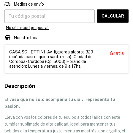
CAMBIAR CP
Entregas para el CP:
Medios de envío
CALCULAR
No sé mi código postal
Nuestro local
CASA SCHETTINI - Av. figueroa alcorta 329
Gratis
(cañada casi esquina santa rosa) - Ciudad de
Córdoba - Córdoba (Cp: 5000) Horario de
atención: Lunes a viernes, de 9 a 17hs.
Descripción
El vaso que no solo acompaña tu día… representa tu
pasión.
Llevá con vos los colores de tu equipo a todos lados con este
tumbler sublimado de alta calidad. Ideal para mantener tus
bebidas a la temperatura justa mientras mostrás, con orgullo, el